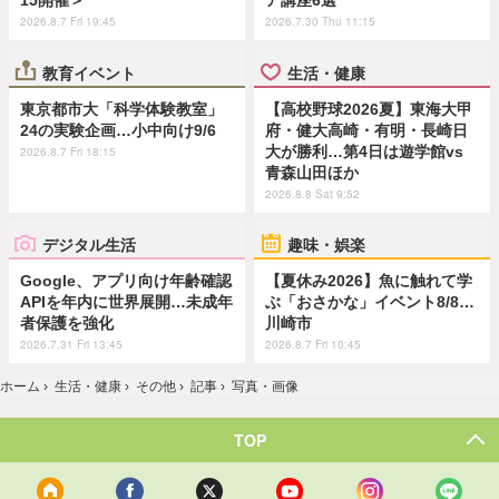
15開催＞
ア講座6選
2026.8.7 Fri 19:45
2026.7.30 Thu 11:15
教育イベント
生活・健康
東京都市大「科学体験教室」
【高校野球2026夏】東海大甲
24の実験企画…小中向け9/6
府・健大高崎・有明・長崎日
大が勝利…第4日は遊学館vs
2026.8.7 Fri 18:15
青森山田ほか
2026.8.8 Sat 9:52
デジタル生活
趣味・娯楽
Google、アプリ向け年齢確認
【夏休み2026】魚に触れて学
APIを年内に世界展開…未成年
ぶ「おさかな」イベント8/8…
者保護を強化
川崎市
2026.7.31 Fri 13:45
2026.8.7 Fri 10:45
ホーム
›
生活・健康
›
その他
›
記事
›
写真・画像
TOP