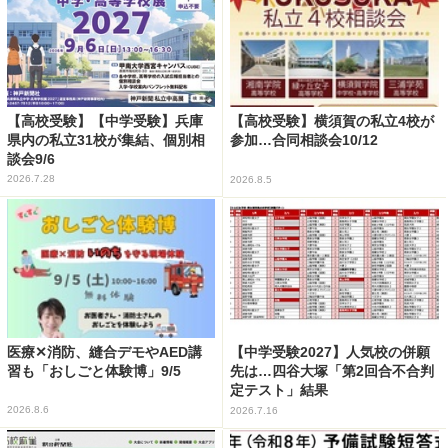
【高校受験】【中学受験】兵庫
【高校受験】横須賀の私立4校が
県内の私立31校が集結、個別相
参加…合同相談会10/12
談会9/6
2026.7.28
2026.8.5
医療✕消防、縫合デモやAED講
【中学受験2027】人気校の併願
習も「おしごと体験博」9/5
先は…四谷大塚「第2回合不合判
定テスト」結果
2026.8.6
2026.7.16