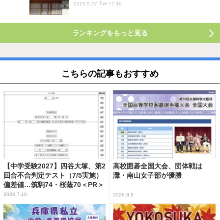
2025.5.27 Tue 17:45
ランキングをもっと見る
こちらの記事もおすすめ
【中学受験2027】四谷大塚、第2
高校囲碁全国大会、団体戦は
回合不合判定テスト（7/5実施）
灘・南山女子部が優勝
偏差値…筑駒74・桜蔭70＜PR＞
2026.7.10
2026.8.5