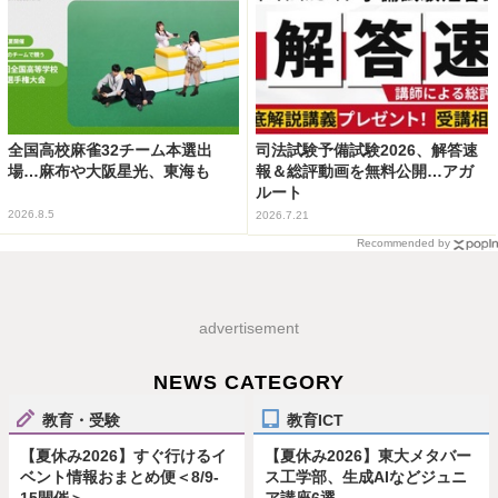
全国高校麻雀32チーム本選出
司法試験予備試験2026、解答速
場…麻布や大阪星光、東海も
報＆総評動画を無料公開…アガ
ルート
2026.8.5
2026.7.21
Recommended by
advertisement
NEWS CATEGORY
教育・受験
教育ICT
【夏休み2026】すぐ行けるイ
【夏休み2026】東大メタバー
ベント情報おまとめ便＜8/9-
ス工学部、生成AIなどジュニ