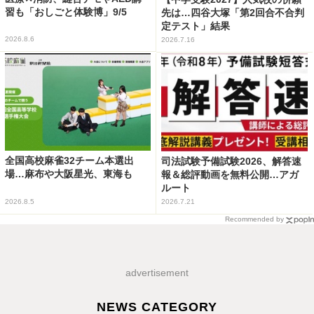
習も「おしごと体験博」9/5
先は…四谷大塚「第2回合不合判
定テスト」結果
2026.8.6
2026.7.16
全国高校麻雀32チーム本選出
司法試験予備試験2026、解答速
場…麻布や大阪星光、東海も
報＆総評動画を無料公開…アガ
ルート
2026.8.5
2026.7.21
Recommended by
advertisement
NEWS CATEGORY