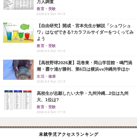
万人調査
教育・受験
2026.8.9 Sun 16:15
【自由研究】開成・宮本先生が解説「シュワシュ
ワ」はなぜできる?カラフルサイダーをつくってみ
よう
教育・受験
2026.8.9 Sun 15:15
【高校野球2026夏】花巻東・岡山学芸館・鳴門渦
潮・霞ケ浦が勝利、第6日は横浜vs沖縄尚学ほか
生活・健康
2026.8.9 Sun 13:15
高校生が志願したい大学・九州沖縄...2位は九州
大、1位は?
教育・受験
2026.8.9 Sun 17:15
未就学児アクセスランキング