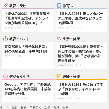
教育・受験
教育ICT
【夏休み2026】世界遺産講座
【夏休み2026】東大メタバー
「広島平和記念碑」オンライ
ス工学部、生成AIなどジュニ
ン特別無料公開8/15まで
ア講座6選
2026.8.10 Mon 14:15
2026.7.30 Thu 11:15
教育イベント
生活・健康
東京都市大「科学体験教室」
【高校野球2026夏】花巻東・
24の実験企画…小中向け9/6
岡山学芸館・鳴門渦潮・霞ケ
浦が勝利、第6日は横浜vs沖
2026.8.7 Fri 18:15
縄尚学ほか
2026.8.10 Mon 7:15
デジタル生活
趣味・娯楽
Google、アプリ向け年齢確認
【夏休み2026】魚に触れて学
APIを年内に世界展開…未成年
ぶ「おさかな」イベント8/8…
者保護を強化
川崎市
2026.7.31 Fri 13:45
2026.8.7 Fri 10:45
ホーム
›
教育・受験
›
未就学児
›
記事
›
写真・画像