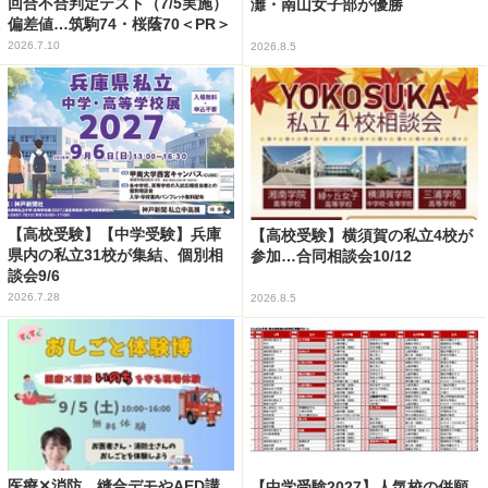
回合不合判定テスト（7/5実施）
灘・南山女子部が優勝
偏差値…筑駒74・桜蔭70＜PR＞
2026.7.10
2026.8.5
【高校受験】【中学受験】兵庫
【高校受験】横須賀の私立4校が
県内の私立31校が集結、個別相
参加…合同相談会10/12
談会9/6
2026.7.28
2026.8.5
医療✕消防、縫合デモやAED講
【中学受験2027】人気校の併願