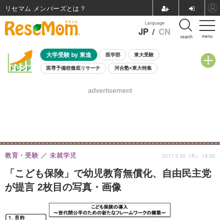
リセマム メンバーズ
Language
JP
/
CN
menu
search
大学受験 by 東進
医学部
東大受験
医専予備校徹底リサーチ
河合塾×東大特集
親子で考える大学選び
高校受験
中学受験
小学校受験
advertisement
共通テスト
夏休み
8月開催学校説明会・相談会
8月開催イベント・WS
全国公立高校 過去問
人気記事
自由研究教材（小学生向け）
自由研究教材（中学生向け）
ランキング
教育・受験
未就学児
2017.3.30（木） 18:30
「こども保険」で幼児教育無償化、自由民主党
が提言 2枚目の写真・画像