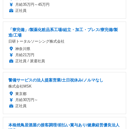
月給35万円～45万円
正社員
「寮完備」/製薬化粧品系工場/組立・加工・プレス/寮完備/製
造/工場
日研トータルソーシング株式会社
神奈川県
月給21万円
正社員 / 派遣社員
警備サービスの法人提案営業/土日祝休み/ノルマなし
株式会社MSK
東京都
月給30万円～
正社員
本格焼鳥居酒屋の接客調理/前払い賞与あり/健康経営優良法人