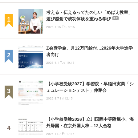
考える・伝えるってたのしい「めばえ教室」
遊び感覚で成功体験を重ねる学び
PR
2026.1.15 Thu 9:15
Z会奨学金、月12万円給付…2026年大学進学
者向け
2025.4.1 Tue 19:15
【小学校受験2027】学習院・早稲田実業「シ
ミュレーションテスト」伸芽会
2026.8.7 Fri 12:15
【小学校受験2026】立川国際中等附属小、海
外帰国・在京外国人枠…12人合格
2025.11.7 Fri 17:15