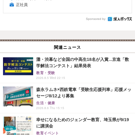
正社員
Sponsored by
関連ニュース
灘・渋幕など全国の中高生18名が入賞...京進「数
学解法コンテスト」結果発表
教育・受験
2026.8.5 Wed 22:15
森永ラムネ×西鉄電車「受験生応援列車」応援メッ
セージ8/12より募集
生活・健康
2026.8.6 Thu 15:15
幸せになるためのジェンダー教育、埼玉県が9/19
に講演会
教育イベント