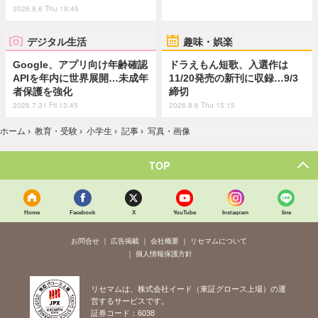
2026.8.6 Thu 19:45
デジタル生活
趣味・娯楽
Google、アプリ向け年齢確認
ドラえもん短歌、入選作は
APIを年内に世界展開…未成年
11/20発売の新刊に収録…9/3
者保護を強化
締切
2026.7.31 Fri 13:45
2026.8.6 Thu 15:15
ホーム
›
教育・受験
›
小学生
›
記事
›
写真・画像
TOP
Home
Facebook
X
YouTube
Instagram
line
お問合せ
広告掲載
会社概要
リセマムについて
個人情報保護方針
リセマムは、株式会社イード（東証グロース上場）の運
営するサービスです。
証券コード：6038