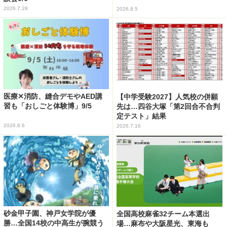
2026.7.28
2026.8.5
医療✕消防、縫合デモやAED講
【中学受験2027】人気校の併願
習も「おしごと体験博」9/5
先は…四谷大塚「第2回合不合判
定テスト」結果
2026.8.6
2026.7.16
砂金甲子園、神戸女学院が優
全国高校麻雀32チーム本選出
勝…全国14校の中高生が腕競う
場…麻布や大阪星光、東海も