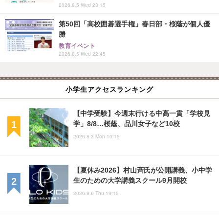
2026.8.5 Wed 23:15
第50回「高校囲碁選手権」春日部・桜蔭が個人優
勝
教育イベント
2026.8.5 Wed 22:45
小学生アクセスランキング
【中学受験】今週末行ける中高一貫「学校見
学」8/8…桜蔭、品川女子など10校
2026.8.3 Mon 10:15
【夏休み2026】村山斉氏が公開講義、小中学
生のための大学講義スクール9月開校
2026.8.6 Thu 19:15