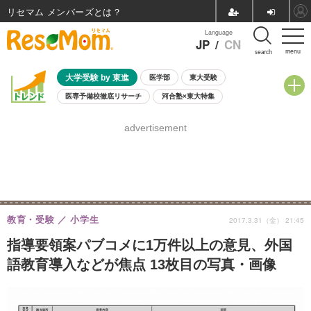
リセマム メンバーズ
Language
JP
/
CN
menu
search
大学受験 by 東進
医学部
東大受験
医専予備校徹底リサーチ
河合塾×東大特集
親子で考える大学選び
高校受験
中学受験
小学校受験
advertisement
共通テスト
夏休み
8月開催学校説明会・相談会
8月開催イベント・WS
全国公立高校 過去問
人気記事
自由研究教材（小学生向け）
自由研究教材（中学生向け）
ランキング
教育・受験
小学生
2017.3.31（金） 21:45
指導要領案パブコメに1万件以上の意見、外国
語教育導入などが焦点 13枚目の写真・画像