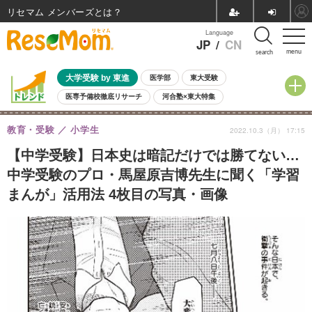
リセマム メンバーズ
Language
JP
/
CN
menu
search
大学受験 by 東進
医学部
東大受験
医専予備校徹底リサーチ
河合塾×東大特集
親子で考える大学選び
高校受験
中学受験
小学校受験
教育・受験
小学生
2022.10.3（月） 17:15
共通テスト
夏休み
8月開催学校説明会・相談会
8月開催イベント・WS
全国公立高校 過去問
人気記事
【中学受験】日本史は暗記だけでは勝てない…
自由研究教材（小学生向け）
自由研究教材（中学生向け）
ランキング
中学受験のプロ・馬屋原吉博先生に聞く「学習
まんが」活用法 4枚目の写真・画像