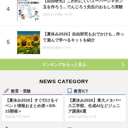
【自由研究】こわれにくいスーパーシャボン
玉を作ろう…でんじろう先生のおもしろ実験
2022.8.15 Mon 10:15
【夏休み2026】自由研究もおでかけも…作っ
て遊んで学べるキットを紹介
2026.8.3 Mon 11:15
ランキングをもっと見る
NEWS CATEGORY
教育・受験
教育ICT
【夏休み2026】すぐ行けるイ
【夏休み2026】東大メタバー
ベント情報おまとめ便＜8/9-
ス工学部、生成AIなどジュニ
15開催＞
ア講座6選
2026.8.7 Fri 19:45
2026.7.30 Thu 11:15