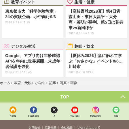
教育イベント
生活・健康
東京都市大「科学体験教室」
【高校野球2026夏】第4日青
24の実験企画…小中向け9/6
森山田・東日大昌平・大分
商・英明が勝利、第5日は花巻
2026.8.7 Fri 18:15
東vs新田ほか
2026.8.9 Sun 9:15
デジタル生活
趣味・娯楽
Google、アプリ向け年齢確認
【夏休み2026】魚に触れて学
APIを年内に世界展開…未成年
ぶ「おさかな」イベント8/8…
者保護を強化
川崎市
2026.7.31 Fri 13:45
2026.8.7 Fri 10:45
ホーム
›
教育・受験
›
小学生
›
記事
›
写真・画像
TOP
Home
Facebook
X
YouTube
Instagram
line
お問合せ
広告掲載
会社概要
リセマムについて