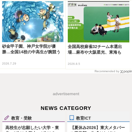
砂金甲子園、神戸女学院が優
全国高校麻雀32チーム本選出
勝…全国14校の中高生が腕競う
場…麻布や大阪星光、東海も
2026.7.29
2026.8.5
Recommended by
advertisement
NEWS CATEGORY
教育・受験
教育ICT
高校生が志願したい大学・東
【夏休み2026】東大メタバー