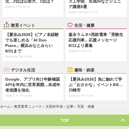
北…2位は山形大、1位は？
ス工学部、生成AIなどジュニ
ア講座6選
2026.8.7 Fri 10:15
2026.7.30 Thu 11:15
教育イベント
生活・健康
【夏休み2026】ピアノ未経験
森永ラムネ×西鉄電車「受験生
でも楽しめる「AI Duo
応援列車」応援メッセージ
Piano」横浜みなとみらい
8/12より募集
8/31まで
2026.8.7 Fri 9:15
2026.8.6 Thu 19:45
デジタル生活
趣味・娯楽
Google、アプリ向け年齢確認
【夏休み2026】魚に触れて学
APIを年内に世界展開…未成年
ぶ「おさかな」イベント8/8…
者保護を強化
川崎市
2026.7.31 Fri 13:45
2026.8.7 Fri 10:45
ホーム
›
教育業界ニュース
›
文部科学省
›
記事
›
写真・画像
TOP