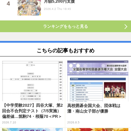
月額5,200円支援
2026.4.2 Thu 18:45
ランキングをもっと見る
こちらの記事もおすすめ
【中学受験2027】四谷大塚、第2
高校囲碁全国大会、団体戦は
回合不合判定テスト（7/5実施）
灘・南山女子部が優勝
偏差値…筑駒74・桜蔭70＜PR＞
2026.7.10
2026.8.5