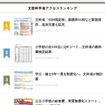
文部科学省アクセスランキング
文科省「SSH指定校」基礎枠31校など新規採
択…追加支援も拡充
2026.3.26 Thu 11:02
小学校の全149点にQRコード…文科省の教科
書検定結果
2023.3.29 Wed 17:45
学士・修士5年一貫を制度化へ、文科省が検討
案
2025.10.9 Thu 19:41
公立小学校の給食費、実質無償化スタート…