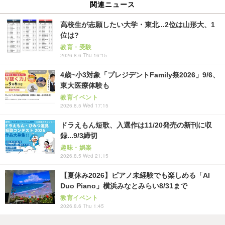
関連ニュース
高校生が志願したい大学・東北...2位は山形大、1
位は?
教育・受験
2026.8.6 Thu 16:15
4歳~小3対象「プレジデントFamily祭2026」9/6、
東大医療体験も
教育イベント
2026.8.5 Wed 17:15
ドラえもん短歌、入選作は11/20発売の新刊に収
録...9/3締切
趣味・娯楽
2026.8.5 Wed 21:15
【夏休み2026】ピアノ未経験でも楽しめる「AI
Duo Piano」横浜みなとみらい8/31まで
教育イベント
2026.8.6 Thu 1:45