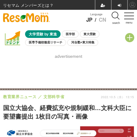
リセマム メンバーズ
Language
JP
/
CN
menu
search
大学受験 by 東進
医学部
東大受験
医専予備校徹底リサーチ
河合塾×東大特集
親子で考える大学選び
高校受験
中学受験
小学校受験
advertisement
共通テスト
夏休み
8月開催学校説明会・相談会
8月開催イベント・WS
全国公立高校 過去問
人気記事
自由研究教材（小学生向け）
自由研究教材（中学生向け）
ランキング
教育業界ニュース
文部科学省
2022.10.5（水） 13:15
国立大協会、経費拡充や規制緩和…文科大臣に
要望書提出 1枚目の写真・画像