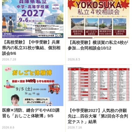
【高校受験】【中学受験】兵庫
【高校受験】横須賀の私立4校が
県内の私立31校が集結、個別相
参加…合同相談会10/12
談会9/6
2026.7.28
2026.8.5
医療✕消防、縫合デモやAED講
【中学受験2027】人気校の併願
習も「おしごと体験博」9/5
先は…四谷大塚「第2回合不合判
定テスト」結果
2026.8.6
2026.7.16