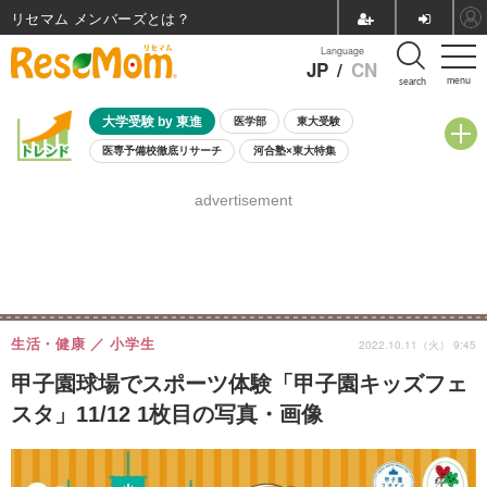
リセマム メンバーズ
Language
JP
/
CN
menu
search
大学受験 by 東進
医学部
東大受験
医専予備校徹底リサーチ
河合塾×東大特集
親子で考える大学選び
高校受験
中学受験
小学校受験
advertisement
共通テスト
夏休み
8月開催学校説明会・相談会
8月開催イベント・WS
全国公立高校 過去問
人気記事
自由研究教材（小学生向け）
自由研究教材（中学生向け）
ランキング
生活・健康
小学生
2022.10.11（火） 9:45
甲子園球場でスポーツ体験「甲子園キッズフェ
スタ」11/12 1枚目の写真・画像