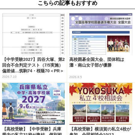
こちらの記事もおすすめ
【中学受験2027】四谷大塚、第2
高校囲碁全国大会、団体戦は
回合不合判定テスト（7/5実施）
灘・南山女子部が優勝
偏差値…筑駒74・桜蔭70＜PR＞
2026.7.10
2026.8.5
【高校受験】【中学受験】兵庫
【高校受験】横須賀の私立4校が
県内の私立31校が集結、個別相
参加…合同相談会10/12