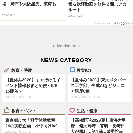
場…麻布や大阪星光、東海も
報＆総評動画を無料公開…アガ
ルート
2026.8.5
2026.7.21
Recommended by
advertisement
NEWS CATEGORY
教育・受験
教育ICT
【夏休み2026】すぐ行けるイ
【夏休み2026】東大メタバー
ベント情報おまとめ便＜8/9-
ス工学部、生成AIなどジュニ
15開催＞
ア講座6選
2026.8.7 Fri 19:45
2026.7.30 Thu 11:15
教育イベント
生活・健康
東京都市大「科学体験教室」
【高校野球2026夏】東海大甲
24の実験企画…小中向け9/6
府・健大高崎・有明・長崎日
大が勝利…第4日は遊学館vs
2026.8.7 Fri 18:15