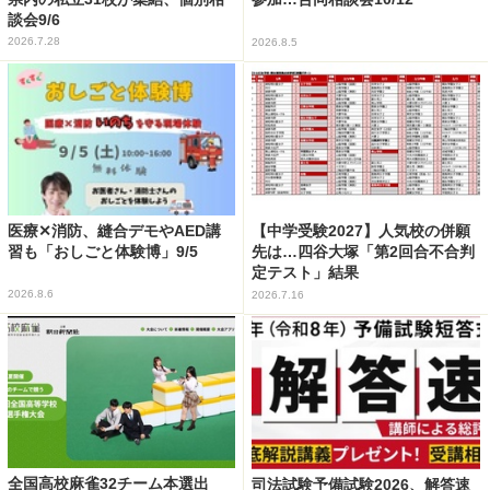
談会9/6
2026.7.28
2026.8.5
医療✕消防、縫合デモやAED講
【中学受験2027】人気校の併願
習も「おしごと体験博」9/5
先は…四谷大塚「第2回合不合判
定テスト」結果
2026.8.6
2026.7.16
全国高校麻雀32チーム本選出
司法試験予備試験2026、解答速