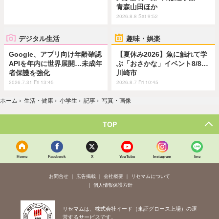
青森山田ほか
2026.8.8 Sat 9:52
デジタル生活
趣味・娯楽
Google、アプリ向け年齢確認
【夏休み2026】魚に触れて学
APIを年内に世界展開…未成年
ぶ「おさかな」イベント8/8…
者保護を強化
川崎市
2026.7.31 Fri 13:45
2026.8.7 Fri 10:45
ホーム
›
生活・健康
›
小学生
›
記事
›
写真・画像
TOP
Home
Facebook
X
YouTube
Instagram
line
お問合せ
広告掲載
会社概要
リセマムについて
個人情報保護方針
リセマムは、株式会社イード（東証グロース上場）の運
営するサービスです。