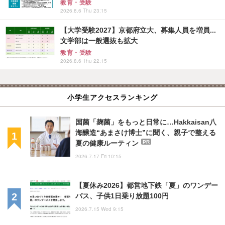
教育・受験
2026.8.6 Thu 23:15
【大学受験2027】京都府立大、募集人員を増員...
文学部は一般選抜も拡大
教育・受験
2026.8.6 Thu 22:15
小学生アクセスランキング
国菌「麹菌」をもっと日常に…Hakkaisan八
海醸造“あまさけ博士”に聞く、親子で整える
夏の健康ルーティン
PR
2026.7.17 Fri 10:15
【夏休み2026】都営地下鉄「夏」のワンデー
パス、子供1日乗り放題100円
2026.7.15 Wed 9:15