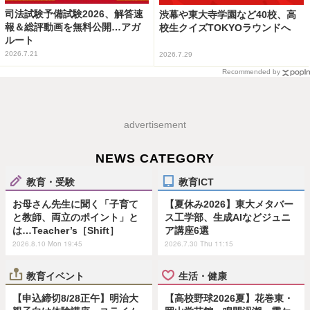
司法試験予備試験2026、解答速
渋幕や東大寺学園など40校、高
報＆総評動画を無料公開…アガ
校生クイズTOKYOラウンドへ
ルート
2026.7.21
2026.7.29
Recommended by
advertisement
NEWS CATEGORY
教育・受験
教育ICT
お母さん先生に聞く「子育て
【夏休み2026】東大メタバー
と教師、両立のポイント」と
ス工学部、生成AIなどジュニ
は…Teacher’s［Shift］
ア講座6選
2026.8.10 Mon 19:45
2026.7.30 Thu 11:15
教育イベント
生活・健康
【申込締切8/28正午】明治大
【高校野球2026夏】花巻東・