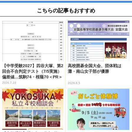
こちらの記事もおすすめ
【中学受験2027】四谷大塚、第2
高校囲碁全国大会、団体戦は
回合不合判定テスト（7/5実施）
灘・南山女子部が優勝
偏差値…筑駒74・桜蔭70＜PR＞
2026.7.10
2026.8.5