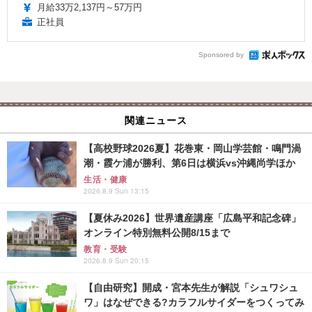
月給33万2,137円～57万円
正社員
Sponsored by
関連ニュース
【高校野球2026夏】花巻東・岡山学芸館・鳴門渦
潮・霞ケ浦が勝利、第6日は横浜vs沖縄尚学ほか
生活・健康
2026.8.9 Sun 13:15
【夏休み2026】世界遺産講座「広島平和記念碑」
オンライン特別無料公開8/15まで
教育・受験
2026.8.9 Sun 20:15
【自由研究】開成・宮本先生が解説「シュワシュ
ワ」はなぜできる?カラフルサイダーをつくってみ