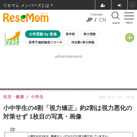
リセマム メンバーズ
Language
JP
/
CN
menu
search
大学受験 by 東進
医学部
東大受験
医専予備校徹底リサーチ
河合塾×東大特集
親子で考える大学選び
高校受験
中学受験
小学校受験
advertisement
共通テスト
夏休み
8月開催学校説明会・相談会
8月開催イベント・WS
全国公立高校 過去問
人気記事
自由研究教材（小学生向け）
自由研究教材（中学生向け）
ランキング
生活・健康
小学生
2022.10.11（火） 15:15
小中学生の4割「視力矯正」約2割は視力悪化の
対策せず 1枚目の写真・画像