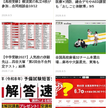
【高校受験】横須賀の私立4校が
医療✕消防、縫合デモやAED講習
参加…合同相談会10/12
も「おしごと体験博」9/5
2026.8.5
2026.8.6
【中学受験2027】人気校の併願
全国高校麻雀32チーム本選出
先は…四谷大塚「第2回合不合判
場…麻布や大阪星光、東海も
定テスト」結果
2026.7.16
2026.8.5