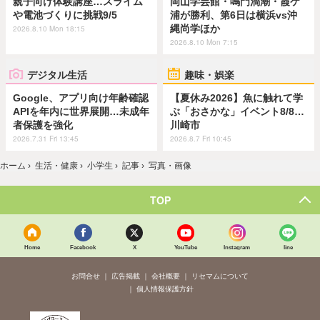
親子向け体験講座…スライム
岡山学芸館・鳴門渦潮・霞ケ
や電池づくりに挑戦9/5
浦が勝利、第6日は横浜vs沖
縄尚学ほか
2026.8.10 Mon 18:15
2026.8.10 Mon 7:15
デジタル生活
趣味・娯楽
Google、アプリ向け年齢確認
【夏休み2026】魚に触れて学
APIを年内に世界展開…未成年
ぶ「おさかな」イベント8/8…
者保護を強化
川崎市
2026.7.31 Fri 13:45
2026.8.7 Fri 10:45
ホーム
›
生活・健康
›
小学生
›
記事
›
写真・画像
TOP
Home
Facebook
X
YouTube
Instagram
line
お問合せ
広告掲載
会社概要
リセマムについて
個人情報保護方針