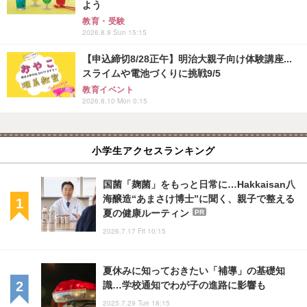
よう
教育・受験
2026.8.9 Sun 15:15
【申込締切8/28正午】明治大親子向け体験講座...
スライムや電池づくりに挑戦9/5
教育イベント
2026.8.10 Mon 0:15
小学生アクセスランキング
国菌「麹菌」をもっと日常に…Hakkaisan八
海醸造“あまさけ博士”に聞く、親子で整える
夏の健康ルーティン
PR
2026.7.17 Fri 10:15
夏休みに知っておきたい「補導」の基礎知
識…学校通知でわが子の進路に影響も
2025.7.29 Tue 18:15