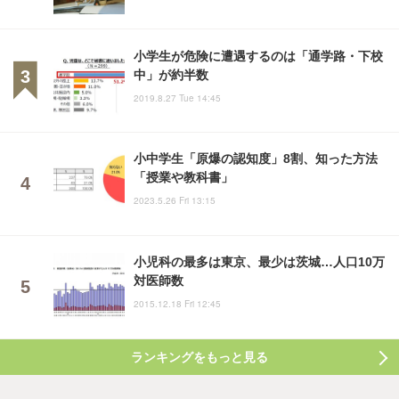
小学生が危険に遭遇するのは「通学路・下校
中」が約半数
2019.8.27 Tue 14:45
小中学生「原爆の認知度」8割、知った方法
「授業や教科書」
2023.5.26 Fri 13:15
小児科の最多は東京、最少は茨城…人口10万
対医師数
2015.12.18 Fri 12:45
ランキングをもっと見る