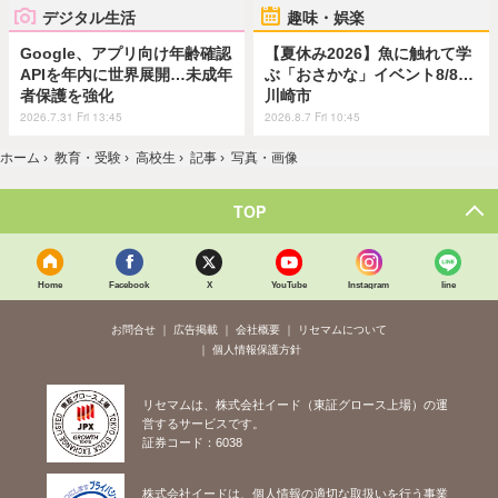
デジタル生活
趣味・娯楽
Google、アプリ向け年齢確認
【夏休み2026】魚に触れて学
APIを年内に世界展開…未成年
ぶ「おさかな」イベント8/8…
者保護を強化
川崎市
2026.7.31 Fri 13:45
2026.8.7 Fri 10:45
ホーム
›
教育・受験
›
高校生
›
記事
›
写真・画像
TOP
Home
Facebook
X
YouTube
Instagram
line
お問合せ
広告掲載
会社概要
リセマムについて
個人情報保護方針
リセマムは、株式会社イード（東証グロース上場）の運
営するサービスです。
証券コード：6038
株式会社イードは、個人情報の適切な取扱いを行う事業