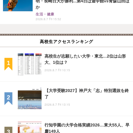
明・長崎日大が勝利...第4日は遊学館vs青森山田ほ
か
生活・健康
2026.8.7 Fri 15:52
高校生アクセスランキング
高校生が志願したい大学・東北…2位は山形
大、1位は？
2026.8.7 Fri 10:15
【大学受験2027】神戸大「志」特別選抜を終
了
2026.8.7 Fri 13:15
行知学園の大学合格実績2026…東大55人、早
慶149人