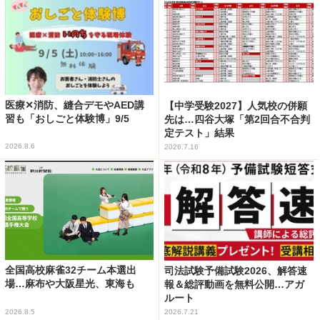
医療✕消防、縫合デモやAED講
【中学受験2027】人気校の併願
習も「おしごと体験博」9/5
先は…四谷大塚「第2回合不合判
定テスト」結果
2026.8.6
2026.7.16
全国高校麻雀32チーム本選出
司法試験予備試験2026、解答速
場…麻布や大阪星光、東海も
報＆総評動画を無料公開…アガ
ルート
2026.8.5
2026.7.21