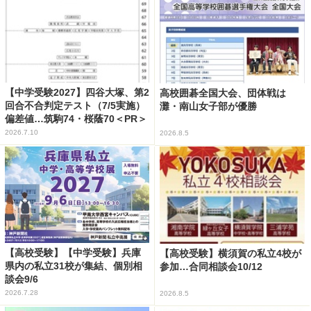
【中学受験2027】四谷大塚、第2
高校囲碁全国大会、団体戦は
回合不合判定テスト（7/5実施）
灘・南山女子部が優勝
偏差値…筑駒74・桜蔭70＜PR＞
2026.7.10
2026.8.5
【高校受験】【中学受験】兵庫
【高校受験】横須賀の私立4校が
県内の私立31校が集結、個別相
参加…合同相談会10/12
談会9/6
2026.7.28
2026.8.5