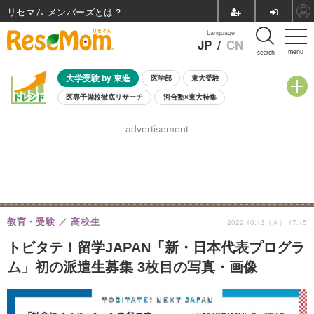
リセマム メンバーズ
Language
JP
/
CN
menu
search
大学受験 by 東進
医学部
東大受験
医専予備校徹底リサーチ
河合塾×東大特集
親子で考える大学選び
高校受験
中学受験
小学校受験
advertisement
共通テスト
夏休み
8月開催学校説明会・相談会
8月開催イベント・WS
全国公立高校 過去問
人気記事
自由研究教材（小学生向け）
自由研究教材（中学生向け）
ランキング
教育・受験
高校生
2022.10.13（木） 17:15
トビタテ！留学JAPAN「新・日本代表プログラ
ム」初の派遣生募集 3枚目の写真・画像