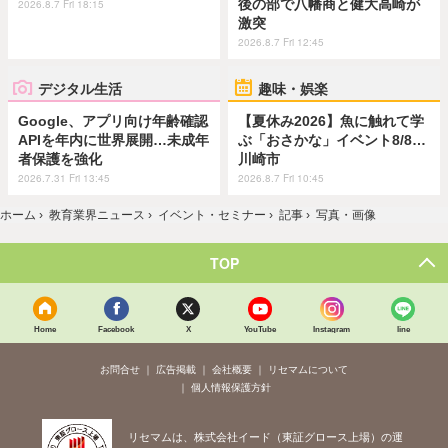
後の部で八幡商と健大高崎が
2026.8.7 Fri 18:15
激突
2026.8.7 Fri 12:45
デジタル生活
趣味・娯楽
Google、アプリ向け年齢確認
【夏休み2026】魚に触れて学
APIを年内に世界展開…未成年
ぶ「おさかな」イベント8/8…
者保護を強化
川崎市
2026.7.31 Fri 13:45
2026.8.7 Fri 10:45
ホーム
›
教育業界ニュース
›
イベント・セミナー
›
記事
›
写真・画像
TOP
Home
Facebook
X
YouTube
Instagram
line
お問合せ
広告掲載
会社概要
リセマムについて
個人情報保護方針
リセマムは、株式会社イード（東証グロース上場）の運