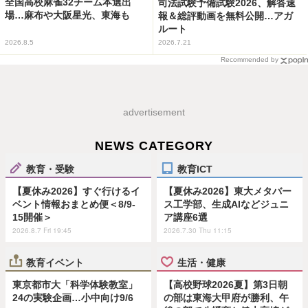
全国高校麻雀32チーム本選出
司法試験予備試験2026、解答速
場…麻布や大阪星光、東海も
報＆総評動画を無料公開…アガ
ルート
2026.8.5
2026.7.21
Recommended by
advertisement
NEWS CATEGORY
教育・受験
教育ICT
【夏休み2026】すぐ行けるイ
【夏休み2026】東大メタバー
ベント情報おまとめ便＜8/9-
ス工学部、生成AIなどジュニ
15開催＞
ア講座6選
2026.8.7 Fri 19:45
2026.7.30 Thu 11:15
教育イベント
生活・健康
東京都市大「科学体験教室」
【高校野球2026夏】第3日朝
24の実験企画…小中向け9/6
の部は東海大甲府が勝利、午