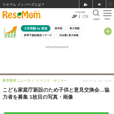
リセマム メンバーズ
Language
JP
/
CN
menu
search
大学受験 by 東進
医学部
東大受験
医専予備校徹底リサーチ
河合塾×東大特集
親子で考える大学選び
高校受験
中学受験
小学校受験
advertisement
共通テスト
夏休み
8月開催学校説明会・相談会
8月開催イベント・WS
全国公立高校 過去問
人気記事
自由研究教材（小学生向け）
自由研究教材（中学生向け）
ランキング
教育業界ニュース
イベント・セミナー
2022.10.13（木） 17:45
こども家庭庁新設のため子供と意見交換会…協
力者を募集 1枚目の写真・画像