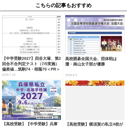
こちらの記事もおすすめ
【中学受験2027】四谷大塚、第2
高校囲碁全国大会、団体戦は
回合不合判定テスト（7/5実施）
灘・南山女子部が優勝
偏差値…筑駒74・桜蔭70＜PR＞
2026.7.10
2026.8.5
【高校受験】【中学受験】兵庫
【高校受験】横須賀の私立4校が