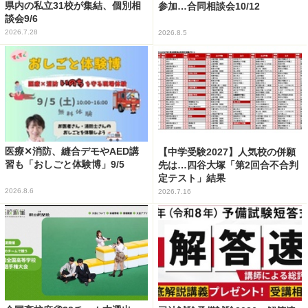
県内の私立31校が集結、個別相
参加…合同相談会10/12
談会9/6
2026.7.28
2026.8.5
医療✕消防、縫合デモやAED講
【中学受験2027】人気校の併願
習も「おしごと体験博」9/5
先は…四谷大塚「第2回合不合判
定テスト」結果
2026.8.6
2026.7.16