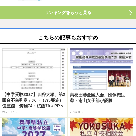
ランキングをもっと見る
こちらの記事もおすすめ
【中学受験2027】四谷大塚、第2
高校囲碁全国大会、団体戦は
回合不合判定テスト（7/5実施）
灘・南山女子部が優勝
偏差値…筑駒74・桜蔭70＜PR＞
2026.7.10
2026.8.5