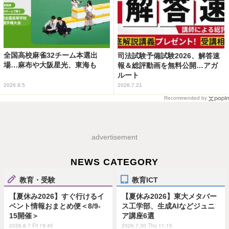
全国高校麻雀32チーム本選出
司法試験予備試験2026、解答速
場…麻布や大阪星光、東海も
報＆総評動画を無料公開…アガ
ルート
2026.8.5
2026.7.21
Recommended by
advertisement
NEWS CATEGORY
教育・受験
教育ICT
【夏休み2026】すぐ行けるイ
【夏休み2026】東大メタバー
ベント情報おまとめ便＜8/9-
ス工学部、生成AIなどジュニ
15開催＞
ア講座6選
2026.8.7 Fri 19:45
2026.7.30 Thu 11:15