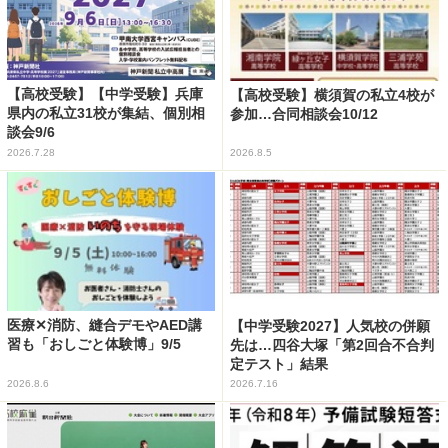
【高校受験】【中学受験】兵庫
【高校受験】横須賀の私立4校が
県内の私立31校が集結、個別相
参加…合同相談会10/12
談会9/6
2026.7.28
2026.8.5
医療✕消防、縫合デモやAED講
【中学受験2027】人気校の併願
習も「おしごと体験博」9/5
先は…四谷大塚「第2回合不合判
定テスト」結果
2026.8.6
2026.7.16