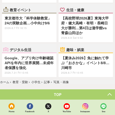
教育イベント
生活・健康
東京都市大「科学体験教室」
【高校野球2026夏】東海大甲
24の実験企画…小中向け9/6
府・健大高崎・有明・長崎日
大が勝利…第4日は遊学館vs
2026.8.7 Fri 18:15
青森山田ほか
2026.8.8 Sat 9:52
デジタル生活
趣味・娯楽
Google、アプリ向け年齢確認
【夏休み2026】魚に触れて学
APIを年内に世界展開…未成年
ぶ「おさかな」イベント8/8…
者保護を強化
川崎市
2026.7.31 Fri 13:45
2026.8.7 Fri 10:45
ホーム
›
教育・受験
›
小学生
›
記事
›
写真・画像
TOP
Home
Facebook
X
YouTube
Instagram
line