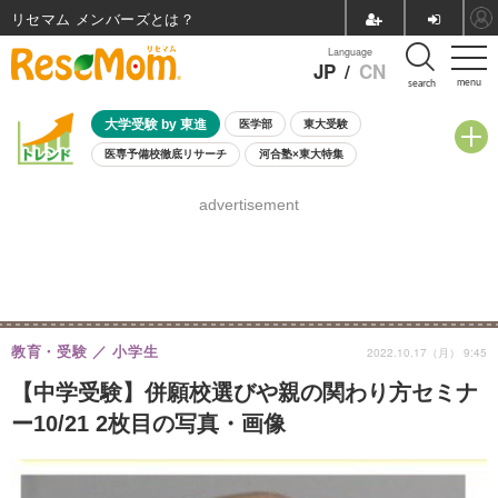
リセマム メンバーズ
Language
JP
/
CN
menu
search
大学受験 by 東進
医学部
東大受験
医専予備校徹底リサーチ
河合塾×東大特集
親子で考える大学選び
高校受験
中学受験
小学校受験
advertisement
共通テスト
夏休み
8月開催学校説明会・相談会
8月開催イベント・WS
全国公立高校 過去問
人気記事
自由研究教材（小学生向け）
自由研究教材（中学生向け）
ランキング
教育・受験
小学生
2022.10.17（月） 9:45
【中学受験】併願校選びや親の関わり方セミナ
ー10/21 2枚目の写真・画像