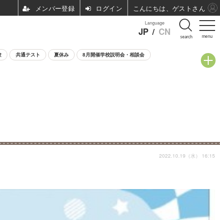
ログイン
こんにちは、ゲストさん
Language
JP
/
CN
menu
search
験
共通テスト
夏休み
8月開催学校説明会・相談会
2022.10.19（水） 16:15