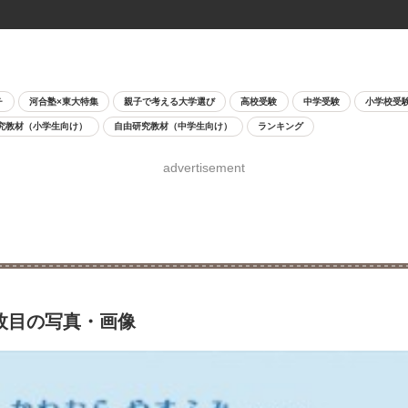
チ
河合塾×東大特集
親子で考える大学選び
高校受験
中学受験
小学校受
究教材（小学生向け）
自由研究教材（中学生向け）
ランキング
advertisement
3枚目の写真・画像