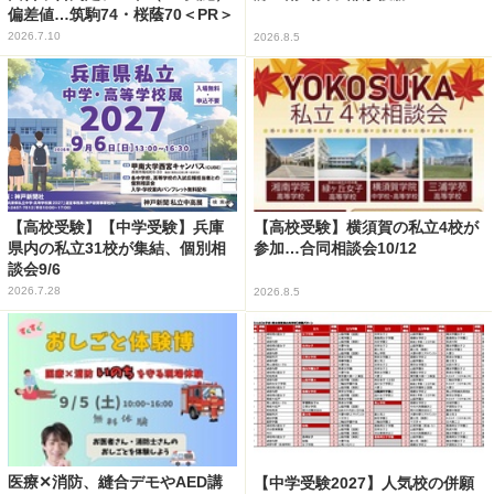
偏差値…筑駒74・桜蔭70＜PR＞
2026.7.10
2026.8.5
【高校受験】【中学受験】兵庫
【高校受験】横須賀の私立4校が
県内の私立31校が集結、個別相
参加…合同相談会10/12
談会9/6
2026.7.28
2026.8.5
医療✕消防、縫合デモやAED講
【中学受験2027】人気校の併願