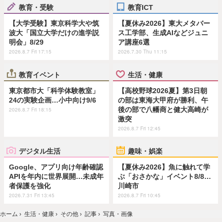
教育・受験
教育ICT
【大学受験】東京科学大や筑
【夏休み2026】東大メタバー
波大「国立大学だけの進学説
ス工学部、生成AIなどジュニ
明会」8/29
ア講座6選
2026.8.7 Fri 17:15
2026.7.30 Thu 11:15
教育イベント
生活・健康
東京都市大「科学体験教室」
【高校野球2026夏】第3日朝
24の実験企画…小中向け9/6
の部は東海大甲府が勝利、午
後の部で八幡商と健大高崎が
2026.8.7 Fri 18:15
激突
2026.8.7 Fri 12:45
デジタル生活
趣味・娯楽
Google、アプリ向け年齢確認
【夏休み2026】魚に触れて学
APIを年内に世界展開…未成年
ぶ「おさかな」イベント8/8…
者保護を強化
川崎市
2026.7.31 Fri 13:45
2026.8.7 Fri 10:45
ホーム
›
生活・健康
›
その他
›
記事
›
写真・画像