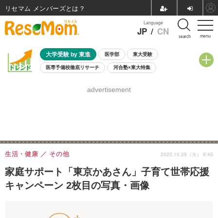
リセマム メンバーズ
Language
JP
/
CN
menu
search
大学受験 by 東進
医学部
東大受験
医専予備校徹底リサーチ
河合塾×東大特集
親子で考える大学選び
高校受験
中学受験
小学校受験
advertisement
共通テスト
夏休み
8月開催学校説明会・相談会
8月開催イベント・WS
全国公立高校 過去問
人気記事
自由研究教材（小学生向け）
自由研究教材（中学生向け）
ランキング
生活・健康
その他
2022.10.25（火） 9:45
家庭サポート「東京かあさん」子育て世帯応援
キャンペーン 2枚目の写真・画像