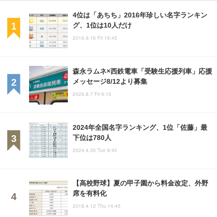
4位は「あちち」2016年珍しい名字ランキン
グ、1位は10人だけ
2016.9.16 Fri 16:45
森永ラムネ×西鉄電車「受験生応援列車」応援
メッセージ8/12より募集
2026.8.7 Fri 9:15
2024年全国名字ランキング、1位「佐藤」最
下位は780人
2024.4.30 Tue 9:45
【高校野球】夏の甲子園から料金改定、外野
席を有料化
2018.4.12 Thu 14:45