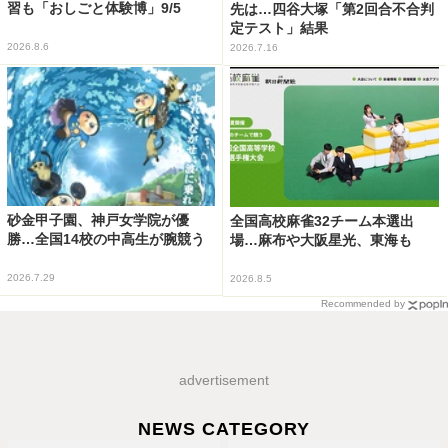
習も「おしごと体験博」9/5
先は…四谷大塚「第2回合不合判
定テスト」結果
2026.8.6
2026.7.16
砂金甲子園、神戸女学院が優
全国高校麻雀32チーム本選出
勝…全国14校の中高生が腕競う
場…麻布や大阪星光、東海も
2026.7.29
2026.8.5
Recommended by
advertisement
NEWS CATEGORY