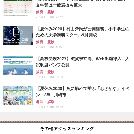
文学部は一般選抜も拡大
教育・受験
2026.8.6 Thu 22:15
【夏休み2026】村山斉氏が公開講義、小中学生の
ための大学講義スクール9月開校
教育・受験
2026.8.6 Thu 1:15
【高校受験2027】滋賀県立高、Web出願導入...入
試制度パンフ公開
教育・受験
2026.8.6 Thu 20:45
【夏休み2026】魚に触れて学ぶ「おさかな」イベ
ント8/8...川崎市
趣味・娯楽
2026.8.6 Thu 16:45
その他アクセスランキング