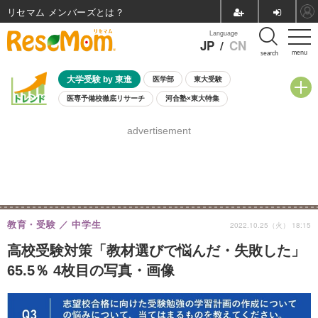
リセマム メンバーズ
Language
JP
/
CN
menu
search
大学受験 by 東進
医学部
東大受験
医専予備校徹底リサーチ
河合塾×東大特集
親子で考える大学選び
高校受験
中学受験
小学校受験
advertisement
共通テスト
夏休み
8月開催学校説明会・相談会
8月開催イベント・WS
全国公立高校 過去問
人気記事
自由研究教材（小学生向け）
自由研究教材（中学生向け）
ランキング
教育・受験
中学生
2022.10.25（火） 18:15
高校受験対策「教材選びで悩んだ・失敗した」
65.5％ 4枚目の写真・画像