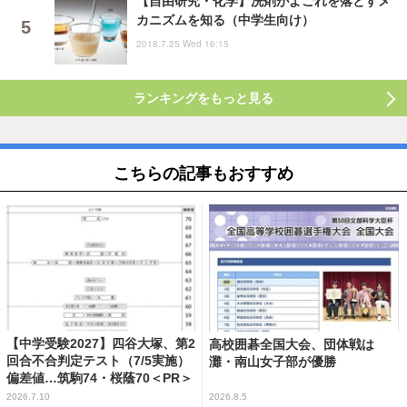
【自由研究・化学】洗剤がよごれを落とすメ
カニズムを知る（中学生向け）
2018.7.25 Wed 16:15
ランキングをもっと見る
こちらの記事もおすすめ
【中学受験2027】四谷大塚、第2
高校囲碁全国大会、団体戦は
回合不合判定テスト（7/5実施）
灘・南山女子部が優勝
偏差値…筑駒74・桜蔭70＜PR＞
2026.7.10
2026.8.5