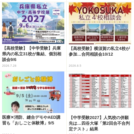
【高校受験】【中学受験】兵庫
【高校受験】横須賀の私立4校が
県内の私立31校が集結、個別相
参加…合同相談会10/12
談会9/6
2026.7.28
2026.8.5
医療✕消防、縫合デモやAED講
【中学受験2027】人気校の併願
習も「おしごと体験博」9/5
先は…四谷大塚「第2回合不合判
定テスト」結果