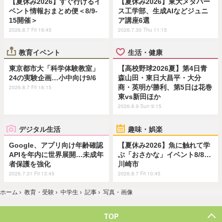
【夏休み2026】すぐ行けるイ
【夏休み2026】東大メタバー
ベント情報おまとめ便＜8/9-
ス工学部、生成AIなどジュニ
15開催＞
ア講座6選
2026.8.7 Fri 19:45
2026.7.30 Thu 11:15
教育イベント
生活・健康
東京都市大「科学体験教室」
【高校野球2026夏】第4日青
24の実験企画…小中向け9/6
森山田・東日大昌平・大分
商・英明が勝利、第5日は花巻
2026.8.7 Fri 18:15
東vs新田ほか
2026.8.9 Sun 9:15
デジタル生活
趣味・娯楽
Google、アプリ向け年齢確認
【夏休み2026】魚に触れて学
APIを年内に世界展開…未成年
ぶ「おさかな」イベント8/8…
者保護を強化
川崎市
2026.7.31 Fri 13:45
2026.8.7 Fri 10:45
ホーム
›
教育・受験
›
中学生
›
記事
›
写真・画像
TOP