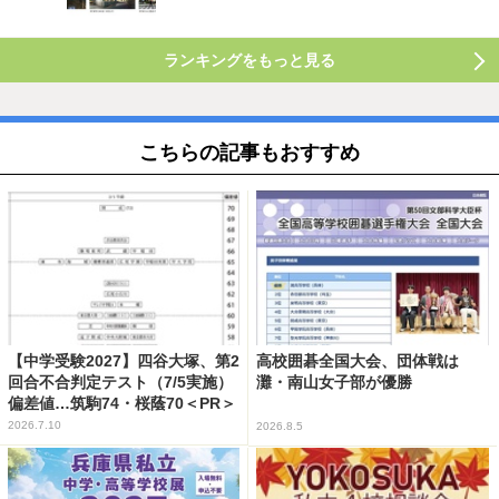
ランキングをもっと見る
こちらの記事もおすすめ
【中学受験2027】四谷大塚、第2
高校囲碁全国大会、団体戦は
回合不合判定テスト（7/5実施）
灘・南山女子部が優勝
偏差値…筑駒74・桜蔭70＜PR＞
2026.7.10
2026.8.5