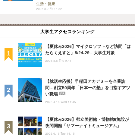
生活・健康
2026.8.7 Fri 15:52
大学生アクセスランキング
【夏休み2026】マイクロソフトなど訪問「は
たらくえすと」8/24-29…大学生対象
2026.8.6 Thu 9:45
【就活生応援】早稲田アカデミーを企業訪
問…創立50周年「日本一の塾」を目指すアツ
い職場
PR
2025.4.16 Wed 11:45
【夏休み2026】都立美術館・博物館6施設が
夜間開館「サマーナイトミュージアム」
2026.6.16 Tue 14:15