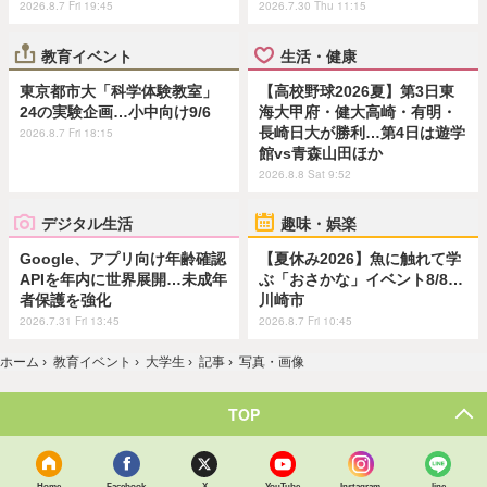
2026.8.7 Fri 19:45
2026.7.30 Thu 11:15
教育イベント
生活・健康
東京都市大「科学体験教室」
【高校野球2026夏】第3日東
24の実験企画…小中向け9/6
海大甲府・健大高崎・有明・
長崎日大が勝利…第4日は遊学
2026.8.7 Fri 18:15
館vs青森山田ほか
2026.8.8 Sat 9:52
デジタル生活
趣味・娯楽
Google、アプリ向け年齢確認
【夏休み2026】魚に触れて学
APIを年内に世界展開…未成年
ぶ「おさかな」イベント8/8…
者保護を強化
川崎市
2026.7.31 Fri 13:45
2026.8.7 Fri 10:45
ホーム
›
教育イベント
›
大学生
›
記事
›
写真・画像
TOP
Home
Facebook
X
YouTube
Instagram
line