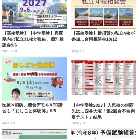
【高校受験】【中学受験】兵庫
【高校受験】横須賀の私立4校が
県内の私立31校が集結、個別相
参加…合同相談会10/12
談会9/6
2026.7.28
2026.8.5
医療✕消防、縫合デモやAED講
【中学受験2027】人気校の併願
習も「おしごと体験博」9/5
先は…四谷大塚「第2回合不合判
定テスト」結果
2026.8.6
2026.7.16