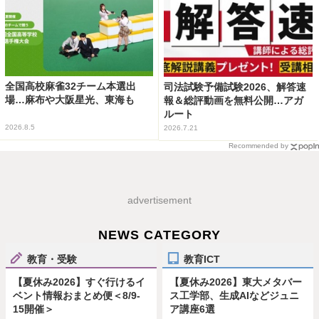
全国高校麻雀32チーム本選出
司法試験予備試験2026、解答速
場…麻布や大阪星光、東海も
報＆総評動画を無料公開…アガ
ルート
2026.8.5
2026.7.21
Recommended by
advertisement
NEWS CATEGORY
教育・受験
教育ICT
【夏休み2026】すぐ行けるイ
【夏休み2026】東大メタバー
ベント情報おまとめ便＜8/9-
ス工学部、生成AIなどジュニ
15開催＞
ア講座6選