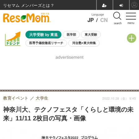
リセマム メンバーズ
Language
JP
/
CN
menu
search
大学受験 by 東進
医学部
東大受験
医専予備校徹底リサーチ
河合塾×東大特集
親子で考える大学選び
高校受験
中学受験
小学校受験
advertisement
共通テスト
夏休み
8月開催学校説明会・相談会
8月開催イベント・WS
全国公立高校 過去問
人気記事
自由研究教材（小学生向け）
自由研究教材（中学生向け）
ランキング
教育イベント
大学生
2022.10.28（金） 9:45
神奈川大、テクノフェスタ「くらしと環境の未
来」11/11 2枚目の写真・画像