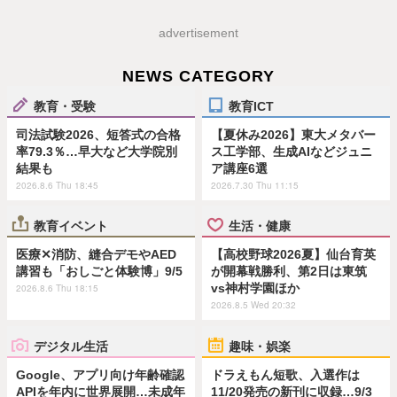
advertisement
NEWS CATEGORY
教育・受験
教育ICT
司法試験2026、短答式の合格
【夏休み2026】東大メタバー
率79.3％…早大など大学院別
ス工学部、生成AIなどジュニ
結果も
ア講座6選
2026.8.6 Thu 18:45
2026.7.30 Thu 11:15
教育イベント
生活・健康
医療✕消防、縫合デモやAED
【高校野球2026夏】仙台育英
講習も「おしごと体験博」9/5
が開幕戦勝利、第2日は東筑
vs神村学園ほか
2026.8.6 Thu 18:15
2026.8.5 Wed 20:32
デジタル生活
趣味・娯楽
Google、アプリ向け年齢確認
ドラえもん短歌、入選作は
APIを年内に世界展開…未成年
11/20発売の新刊に収録…9/3