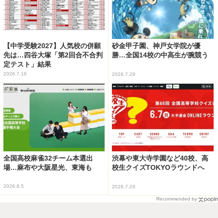
【中学受験2027】人気校の併願
砂金甲子園、神戸女学院が優
先は…四谷大塚「第2回合不合判
勝…全国14校の中高生が腕競う
定テスト」結果
2026.7.16
2026.7.29
全国高校麻雀32チーム本選出
渋幕や東大寺学園など40校、高
場…麻布や大阪星光、東海も
校生クイズTOKYOラウンドへ
2026.8.5
2026.7.29
Recommended by