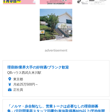
advertisement
理容師/業界大手の好待遇/ブランク歓迎
QBハウス西武久米川駅
東京都
月給25万500円～
正社員
「ノルマ・歩合制なし、営業トークは必要なしの理容師募
集」/元訪問美容スタッフ活躍中/有休取得率80%以上/平均年間