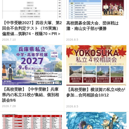
【中学受験2027】四谷大塚、第2
高校囲碁全国大会、団体戦は
回合不合判定テスト（7/5実施）
灘・南山女子部が優勝
偏差値…筑駒74・桜蔭70＜PR＞
2026.7.10
2026.8.5
【高校受験】【中学受験】兵庫
【高校受験】横須賀の私立4校が
県内の私立31校が集結、個別相
参加…合同相談会10/12
談会9/6
2026.7.28
2026.8.5