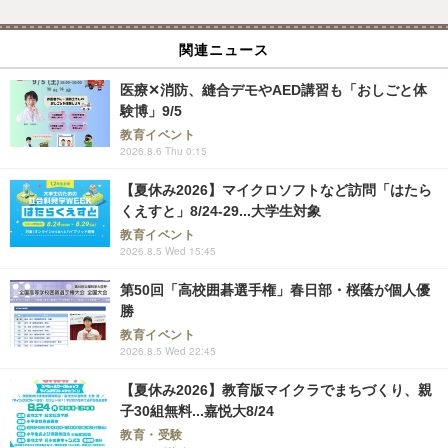
関連ニュース
医療✕消防、縫合デモやAED講習も「おしごと体
験博」9/5
教育イベント
2026.8.6 Thu 0:15
【夏休み2026】マイクロソフトなど訪問「はたら
くえすと」8/24-29...大学生対象
教育イベント
2026.8.5 Wed 15:45
第50回「高校囲碁選手権」春日部・桜蔭が個人優
勝
教育イベント
2026.8.5 Wed 22:45
【夏休み2026】教育版マイクラでまちづくり、親
子30組無料...嘉悦大8/24
教育・受験