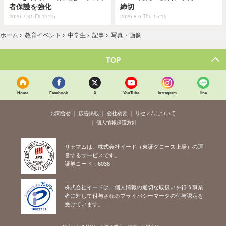
者保護を強化
締切
2026.7.31 Fri 13:45
2026.8.6 Thu 15:15
ホーム
›
教育イベント
›
中学生
›
記事
›
写真・画像
TOP
Home
Facebook
X
YouTube
Instagram
line
お問合せ
広告掲載
会社概要
リセマムについて
個人情報保護方針
リセマムは、株式会社イード（東証グロース上場）の運
営するサービスです。
証券コード：6038
株式会社イードは、個人情報の適切な取扱いを行う事業
者に対して付与されるプライバシーマークの付与認定を
受けています。