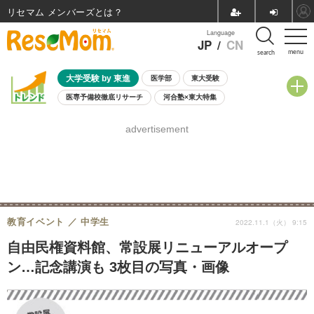
リセマム メンバーズ
Language
JP
/
CN
menu
search
大学受験 by 東進
医学部
東大受験
医専予備校徹底リサーチ
河合塾×東大特集
親子で考える大学選び
高校受験
中学受験
小学校受験
advertisement
共通テスト
夏休み
8月開催学校説明会・相談会
8月開催イベント・WS
全国公立高校 過去問
人気記事
自由研究教材（小学生向け）
自由研究教材（中学生向け）
ランキング
教育イベント
中学生
2022.11.1（火） 9:15
自由民権資料館、常設展リニューアルオープ
ン…記念講演も 3枚目の写真・画像