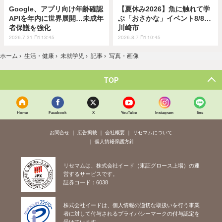
Google、アプリ向け年齢確認
【夏休み2026】魚に触れて学
APIを年内に世界展開…未成年
ぶ「おさかな」イベント8/8…
者保護を強化
川崎市
2026.7.31 Fri 13:45
2026.8.7 Fri 10:45
ホーム
›
生活・健康
›
未就学児
›
記事
›
写真・画像
TOP
Home
Facebook
X
YouTube
Instagram
line
お問合せ
広告掲載
会社概要
リセマムについて
個人情報保護方針
リセマムは、株式会社イード（東証グロース上場）の運
営するサービスです。
証券コード：6038
株式会社イードは、個人情報の適切な取扱いを行う事業
者に対して付与されるプライバシーマークの付与認定を