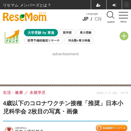
リセマム メンバーズ
Language
JP
/
CN
menu
search
大学受験 by 東進
医学部
東大受験
医専予備校徹底リサーチ
河合塾×東大特集
親子で考える大学選び
高校受験
中学受験
小学校受験
advertisement
共通テスト
夏休み
8月開催学校説明会・相談会
8月開催イベント・WS
全国公立高校 過去問
人気記事
自由研究教材（小学生向け）
自由研究教材（中学生向け）
ランキング
生活・健康
未就学児
2022.11.4（金） 15:15
4歳以下のコロナワクチン接種「推奨」日本小
児科学会 2枚目の写真・画像