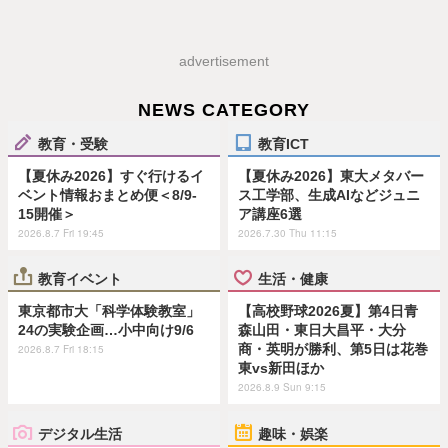
advertisement
NEWS CATEGORY
教育・受験
教育ICT
【夏休み2026】すぐ行けるイ
【夏休み2026】東大メタバー
ベント情報おまとめ便＜8/9-
ス工学部、生成AIなどジュニ
15開催＞
ア講座6選
2026.8.7 Fri 19:45
2026.7.30 Thu 11:15
教育イベント
生活・健康
東京都市大「科学体験教室」
【高校野球2026夏】第4日青
24の実験企画…小中向け9/6
森山田・東日大昌平・大分
商・英明が勝利、第5日は花巻
2026.8.7 Fri 18:15
東vs新田ほか
2026.8.9 Sun 9:15
デジタル生活
趣味・娯楽