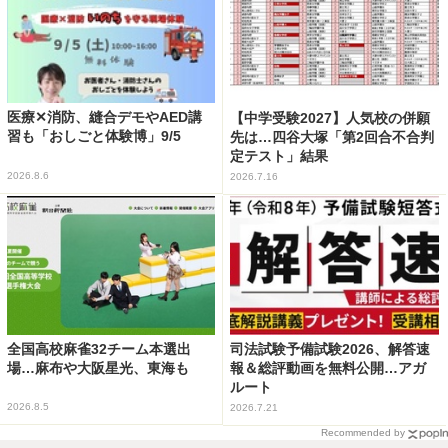
医療✕消防、縫合デモやAED講
【中学受験2027】人気校の併願
習も「おしごと体験博」9/5
先は…四谷大塚「第2回合不合判
定テスト」結果
2026.8.6
2026.7.16
全国高校麻雀32チーム本選出
司法試験予備試験2026、解答速
場…麻布や大阪星光、東海も
報＆総評動画を無料公開…アガ
ルート
2026.8.5
2026.7.21
Recommended by