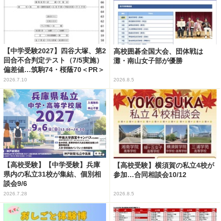
【中学受験2027】四谷大塚、第2
高校囲碁全国大会、団体戦は
回合不合判定テスト（7/5実施）
灘・南山女子部が優勝
偏差値…筑駒74・桜蔭70＜PR＞
2026.7.10
2026.8.5
【高校受験】【中学受験】兵庫
【高校受験】横須賀の私立4校が
県内の私立31校が集結、個別相
参加…合同相談会10/12
談会9/6
2026.7.28
2026.8.5