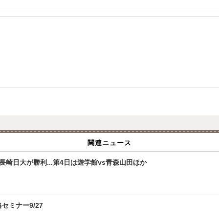
関連ニュース
崎日大が勝利...第4日は遊学館vs青森山田ほか
攻略セミナー9/27