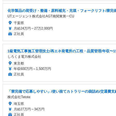
化学製品の荷受け・整備・原料補充・充填・フォークリフト/寮完備/
UTエージェント株式会社AGT南関東第一CU
千葉県
月給24万円～27万2,000円
正社員
1級電気工事施工管理技士/再エネ発電所の工程・品質管理/年収〜15
しろくま電力株式会社
東京都
年収600万円～1,500万円
正社員
「寮完備で応募しやすい」/使い捨てカトラリーの袋詰め/交通費支給/
株式会社Tetote
埼玉県
月給27万円～34万円
正社員