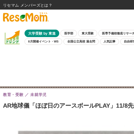
リセマム メンバーズ
大学受験 by 東進
医学部
東大受験
医専予備校徹底リサー
8月開催イベント・WS
全国公立高校 過去問
人気記事
自由研
教育・受験
未就学児
AR地球儀「ほぼ日のアースボールPLAY」11/8