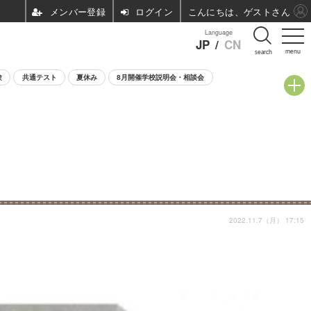
ログイン
こんにちは、ゲストさん
Language
JP
/
CN
menu
search
験
共通テスト
夏休み
8月開催学校説明会・相談会
2022.11.7（月） 17:15