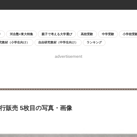
チ
河合塾×東大特集
親子で考える大学選び
高校受験
中学受験
小学校受
究教材（小学生向け）
自由研究教材（中学生向け）
ランキング
advertisement
先行販売 5枚目の写真・画像