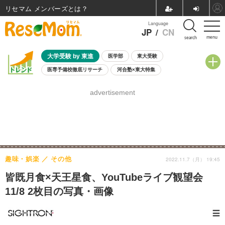
リセマム メンバーズ
Language
JP
/
CN
menu
search
大学受験 by 東進
医学部
東大受験
医専予備校徹底リサーチ
河合塾×東大特集
親子で考える大学選び
高校受験
中学受験
小学校受験
advertisement
共通テスト
夏休み
8月開催学校説明会・相談会
8月開催イベント・WS
全国公立高校 過去問
人気記事
自由研究教材（小学生向け）
自由研究教材（中学生向け）
ランキング
趣味・娯楽
その他
2022.11.7（月） 19:45
皆既月食×天王星食、YouTubeライブ観望会
11/8 2枚目の写真・画像