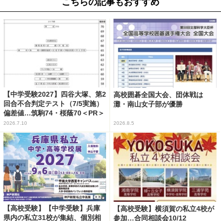
こちらの記事もおすすめ
【中学受験2027】四谷大塚、第2
高校囲碁全国大会、団体戦は
回合不合判定テスト（7/5実施）
灘・南山女子部が優勝
偏差値…筑駒74・桜蔭70＜PR＞
2026.7.10
2026.8.5
【高校受験】【中学受験】兵庫
【高校受験】横須賀の私立4校が
県内の私立31校が集結、個別相
参加…合同相談会10/12