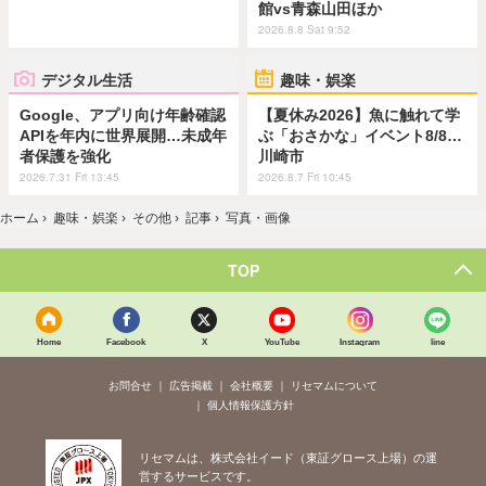
館vs青森山田ほか
2026.8.8 Sat 9:52
デジタル生活
趣味・娯楽
Google、アプリ向け年齢確認
【夏休み2026】魚に触れて学
APIを年内に世界展開…未成年
ぶ「おさかな」イベント8/8…
者保護を強化
川崎市
2026.7.31 Fri 13:45
2026.8.7 Fri 10:45
ホーム
›
趣味・娯楽
›
その他
›
記事
›
写真・画像
TOP
Home
Facebook
X
YouTube
Instagram
line
お問合せ
広告掲載
会社概要
リセマムについて
個人情報保護方針
リセマムは、株式会社イード（東証グロース上場）の運
営するサービスです。