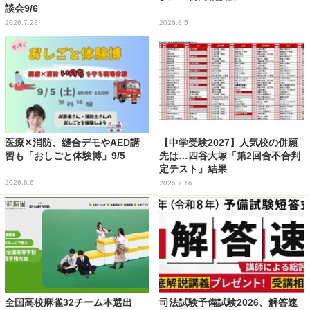
談会9/6
2026.7.28
2026.8.5
医療✕消防、縫合デモやAED講
【中学受験2027】人気校の併願
習も「おしごと体験博」9/5
先は…四谷大塚「第2回合不合判
定テスト」結果
2026.8.6
2026.7.16
全国高校麻雀32チーム本選出
司法試験予備試験2026、解答速