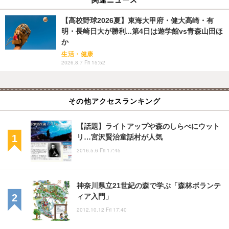
【高校野球2026夏】東海大甲府・健大高崎・有
明・長崎日大が勝利...第4日は遊学館vs青森山田ほ
か
生活・健康
2026.8.7 Fri 15:52
その他アクセスランキング
【話題】ライトアップや森のしらべにウット
リ…宮沢賢治童話村が人気
2016.5.6 Fri 17:45
神奈川県立21世紀の森で学ぶ「森林ボランテ
ィア入門」
2012.10.12 Fri 17:40