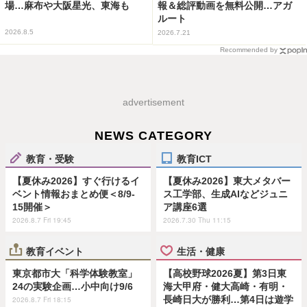
場…麻布や大阪星光、東海も
報＆総評動画を無料公開…アガ
ルート
2026.8.5
2026.7.21
Recommended by
advertisement
NEWS CATEGORY
教育・受験
教育ICT
【夏休み2026】すぐ行けるイ
【夏休み2026】東大メタバー
ベント情報おまとめ便＜8/9-
ス工学部、生成AIなどジュニ
15開催＞
ア講座6選
2026.8.7 Fri 19:45
2026.7.30 Thu 11:15
教育イベント
生活・健康
東京都市大「科学体験教室」
【高校野球2026夏】第3日東
24の実験企画…小中向け9/6
海大甲府・健大高崎・有明・
長崎日大が勝利…第4日は遊学
2026.8.7 Fri 18:15