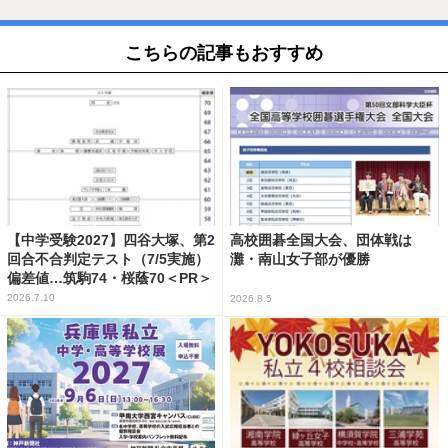
こちらの記事もおすすめ
【中学受験2027】四谷大塚、第2
高校囲碁全国大会、団体戦は
回合不合判定テスト（7/5実施）
灘・南山女子部が優勝
偏差値…筑駒74・桜蔭70＜PR＞
2026.7.10
2026.8.5