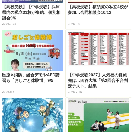
【高校受験】【中学受験】兵庫
【高校受験】横須賀の私立4校が
県内の私立31校が集結、個別相
参加…合同相談会10/12
談会9/6
2026.7.28
2026.8.5
医療✕消防、縫合デモやAED講
【中学受験2027】人気校の併願
習も「おしごと体験博」9/5
先は…四谷大塚「第2回合不合判
定テスト」結果
2026.8.6
2026.7.16