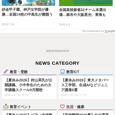
砂金甲子園、神戸女学院が優
全国高校麻雀32チーム本選出
勝…全国14校の中高生が腕競う
場…麻布や大阪星光、東海も
2026.7.29
2026.8.5
Recommended by
advertisement
NEWS CATEGORY
教育・受験
教育ICT
【夏休み2026】村山斉氏が公
【夏休み2026】東大メタバー
開講義、小中学生のための大
ス工学部、生成AIなどジュニ
学講義スクール9月開校
ア講座6選
2026.8.6 Thu 19:15
2026.7.30 Thu 11:15
教育イベント
生活・健康
【夏休み2026】ピアノ未経験
【高校野球2026夏】仙台育英