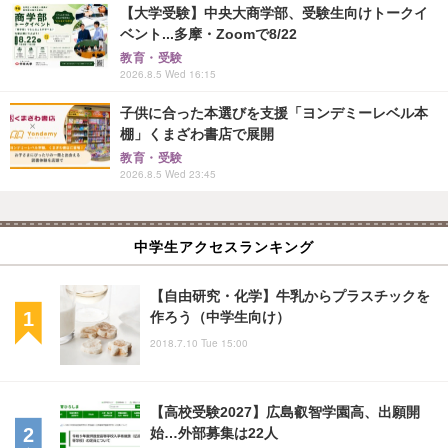
【大学受験】中央大商学部、受験生向けトークイ
ベント...多摩・Zoomで8/22
教育・受験
2026.8.5 Wed 16:15
子供に合った本選びを支援「ヨンデミーレベル本
棚」くまざわ書店で展開
教育・受験
2026.8.5 Wed 23:45
中学生アクセスランキング
【自由研究・化学】牛乳からプラスチックを
作ろう（中学生向け）
2018.7.10 Tue 15:00
【高校受験2027】広島叡智学園高、出願開
始…外部募集は22人