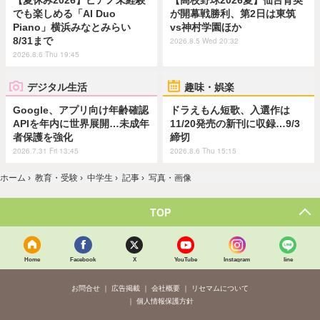
でも楽しめる「AI Duo
が開幕戦勝利、第2日は東筑
Piano」横浜みなとみらい
vs神村学園ほか
8/31まで
2026.8.5 Wed 20:32
2026.8.6 Thu 19:45
デジタル生活
趣味・娯楽
Google、アプリ向け年齢確認
ドラえもん短歌、入選作は
APIを年内に世界展開…未成年
11/20発売の新刊に収録…9/3
者保護を強化
締切
2026.7.31 Fri 13:45
2026.8.6 Thu 15:15
ホーム
›
教育・受験
›
中学生
›
記事
›
写真・画像
TOP
Home
Facebook
X
YouTube
Instagram
line
お問合せ
広告掲載
会社概要
リセマムについて
個人情報保護方針