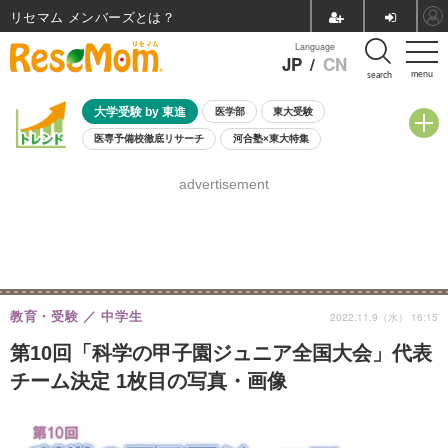
リセマム メンバーズ
Language
JP
/
CN
menu
search
大学受験 by 東進
医学部
東大受験
医専予備校徹底リサーチ
河合塾×東大特集
親子で考える大学選び
高校受験
中学受験
小学校受験
advertisement
共通テスト
夏休み
8月開催学校説明会・相談会
8月開催イベント・WS
全国公立高校 過去問
人気記事
自由研究教材（小学生向け）
自由研究教材（中学生向け）
ランキング
教育・受験
中学生
2022.11.9（水） 16:15
第10回「科学の甲子園ジュニア全国大会」代表
チーム決定 1枚目の写真・画像