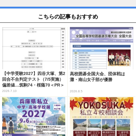
こちらの記事もおすすめ
【中学受験2027】四谷大塚、第2
高校囲碁全国大会、団体戦は
回合不合判定テスト（7/5実施）
灘・南山女子部が優勝
偏差値…筑駒74・桜蔭70＜PR＞
2026.7.10
2026.8.5