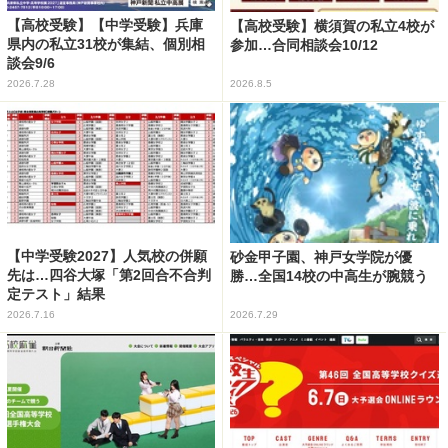
【高校受験】【中学受験】兵庫
【高校受験】横須賀の私立4校が
県内の私立31校が集結、個別相
参加…合同相談会10/12
談会9/6
2026.7.28
2026.8.5
【中学受験2027】人気校の併願
砂金甲子園、神戸女学院が優
先は…四谷大塚「第2回合不合判
勝…全国14校の中高生が腕競う
定テスト」結果
2026.7.16
2026.7.29