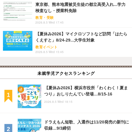
東京都、熊本地震被災生徒の都立高受入れ...学力
検査なし・授業料免除
教育・受験
2026.8.5 Wed 17:45
【夏休み2026】マイクロソフトなど訪問「はたら
くえすと」8/24-29...大学生対象
教育イベント
2026.8.5 Wed 15:45
未就学児アクセスランキング
【夏休み2026】横浜市役所「わくわく！夏ま
つり」おしりたんてい登場…8/15-16
2026.8.5 Wed 18:15
ドラえもん短歌、入選作は11/20発売の新刊に
収録…9/3締切