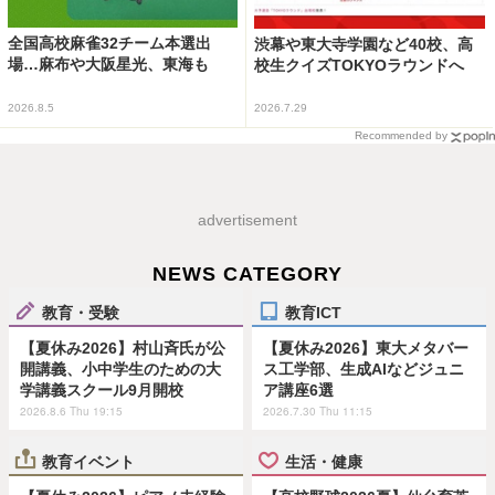
全国高校麻雀32チーム本選出
渋幕や東大寺学園など40校、高
場…麻布や大阪星光、東海も
校生クイズTOKYOラウンドへ
2026.8.5
2026.7.29
Recommended by
advertisement
NEWS CATEGORY
教育・受験
教育ICT
【夏休み2026】村山斉氏が公
【夏休み2026】東大メタバー
開講義、小中学生のための大
ス工学部、生成AIなどジュニ
学講義スクール9月開校
ア講座6選
2026.8.6 Thu 19:15
2026.7.30 Thu 11:15
教育イベント
生活・健康