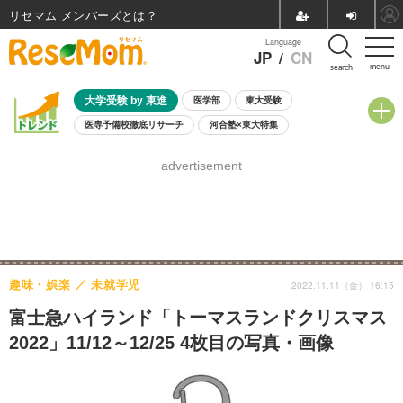
リセマム メンバーズ
Language
JP
/
CN
menu
search
大学受験 by 東進
医学部
東大受験
医専予備校徹底リサーチ
河合塾×東大特集
親子で考える大学選び
高校受験
中学受験
小学校受験
advertisement
共通テスト
夏休み
8月開催学校説明会・相談会
8月開催イベント・WS
全国公立高校 過去問
人気記事
自由研究教材（小学生向け）
自由研究教材（中学生向け）
ランキング
趣味・娯楽
未就学児
2022.11.11（金） 16:15
富士急ハイランド「トーマスランドクリスマス
2022」11/12～12/25 4枚目の写真・画像