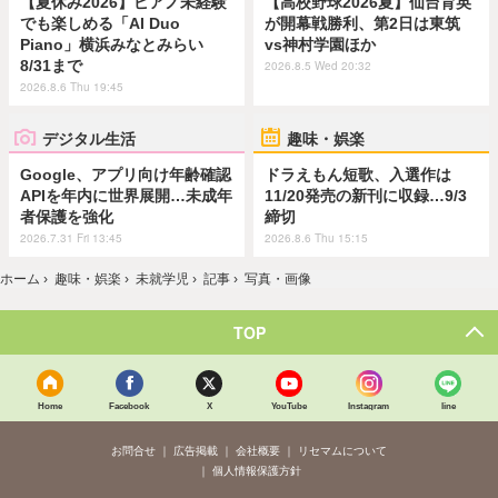
【夏休み2026】ピアノ未経験
【高校野球2026夏】仙台育英
でも楽しめる「AI Duo
が開幕戦勝利、第2日は東筑
Piano」横浜みなとみらい
vs神村学園ほか
8/31まで
2026.8.5 Wed 20:32
2026.8.6 Thu 19:45
デジタル生活
趣味・娯楽
Google、アプリ向け年齢確認
ドラえもん短歌、入選作は
APIを年内に世界展開…未成年
11/20発売の新刊に収録…9/3
者保護を強化
締切
2026.7.31 Fri 13:45
2026.8.6 Thu 15:15
ホーム
›
趣味・娯楽
›
未就学児
›
記事
›
写真・画像
TOP
Home
Facebook
X
YouTube
Instagram
line
お問合せ
広告掲載
会社概要
リセマムについて
個人情報保護方針