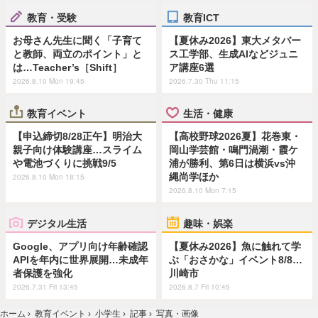
教育・受験
教育ICT
お母さん先生に聞く「子育て
【夏休み2026】東大メタバー
と教師、両立のポイント」と
ス工学部、生成AIなどジュニ
は…Teacher’s［Shift］
ア講座6選
2026.8.10 Mon 19:45
2026.7.30 Thu 11:15
教育イベント
生活・健康
【申込締切8/28正午】明治大
【高校野球2026夏】花巻東・
親子向け体験講座…スライム
岡山学芸館・鳴門渦潮・霞ケ
や電池づくりに挑戦9/5
浦が勝利、第6日は横浜vs沖
縄尚学ほか
2026.8.10 Mon 18:15
2026.8.10 Mon 7:15
デジタル生活
趣味・娯楽
Google、アプリ向け年齢確認
【夏休み2026】魚に触れて学
APIを年内に世界展開…未成年
ぶ「おさかな」イベント8/8…
者保護を強化
川崎市
2026.7.31 Fri 13:45
2026.8.7 Fri 10:45
ホーム
›
教育イベント
›
小学生
›
記事
›
写真・画像