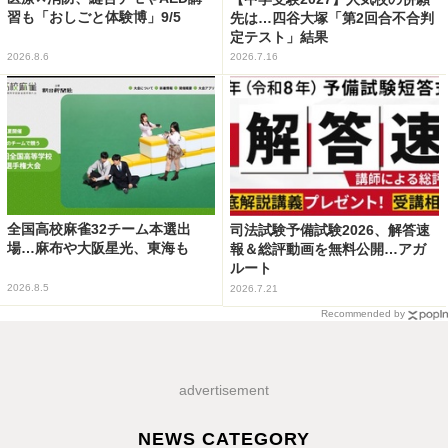
習も「おしごと体験博」9/5
先は…四谷大塚「第2回合不合判
定テスト」結果
2026.8.6
2026.7.16
全国高校麻雀32チーム本選出
司法試験予備試験2026、解答速
場…麻布や大阪星光、東海も
報＆総評動画を無料公開…アガ
ルート
2026.8.5
2026.7.21
Recommended by
advertisement
NEWS CATEGORY