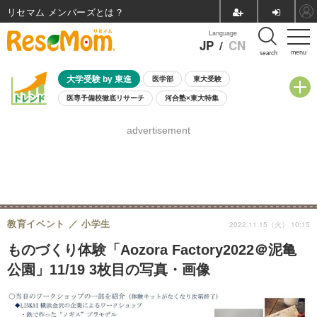
リセマム メンバーズ
Language
JP
/
CN
menu
search
大学受験 by 東進
医学部
東大受験
医専予備校徹底リサーチ
河合塾×東大特集
親子で考える大学選び
高校受験
中学受験
小学校受験
advertisement
共通テスト
夏休み
8月開催学校説明会・相談会
8月開催イベント・WS
全国公立高校 過去問
人気記事
自由研究教材（小学生向け）
自由研究教材（中学生向け）
ランキング
教育イベント
小学生
2022.11.15（火） 10:15
ものづくり体験「Aozora Factory2022＠泥亀
公園」11/19 3枚目の写真・画像