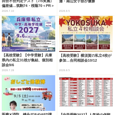
回合不合判定テスト（7/5実施）
灘・南山女子部が優勝
偏差値…筑駒74・桜蔭70＜PR＞
2026.7.10
2026.8.5
【高校受験】【中学受験】兵庫
【高校受験】横須賀の私立4校が
県内の私立31校が集結、個別相
参加…合同相談会10/12
談会9/6
2026.7.28
2026.8.5
医療✕消防、縫合デモやAED講
【中学受験2027】人気校の併願