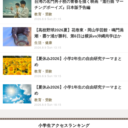
台湾の名門男子校の青春を描く映画『進行曲 マー
チングボーイズ』日本版予告編
教育・受験
2026.8.9 Sun 21:15
【高校野球2026夏】花巻東・岡山学芸館・鳴門渦
潮・霞ケ浦が勝利、第6日は横浜vs沖縄尚学ほか
生活・健康
2026.8.9 Sun 13:15
【夏休み2026】小学2年生の自由研究テーマまと
め
教育・受験
2026.8.9 Sun 19:15
【夏休み2026】小学1年生の自由研究テーマまと
め
教育・受験
2026.8.9 Sun 18:15
小学生アクセスランキング