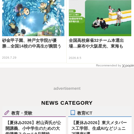
砂金甲子園、神戸女学院が優
全国高校麻雀32チーム本選出
勝…全国14校の中高生が腕競う
場…麻布や大阪星光、東海も
2026.7.29
2026.8.5
Recommended by
advertisement
NEWS CATEGORY
教育・受験
教育ICT
【夏休み2026】村山斉氏が公
【夏休み2026】東大メタバー
開講義、小中学生のための大
ス工学部、生成AIなどジュニ
学講義スクール9月開校
ア講座6選