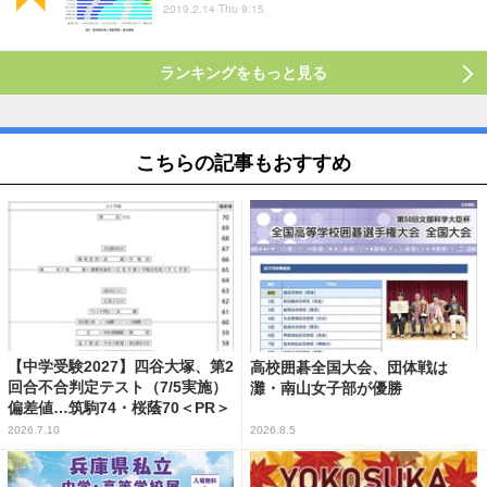
2019.2.14 Thu 9:15
ランキングをもっと見る
こちらの記事もおすすめ
【中学受験2027】四谷大塚、第2
高校囲碁全国大会、団体戦は
回合不合判定テスト（7/5実施）
灘・南山女子部が優勝
偏差値…筑駒74・桜蔭70＜PR＞
2026.7.10
2026.8.5