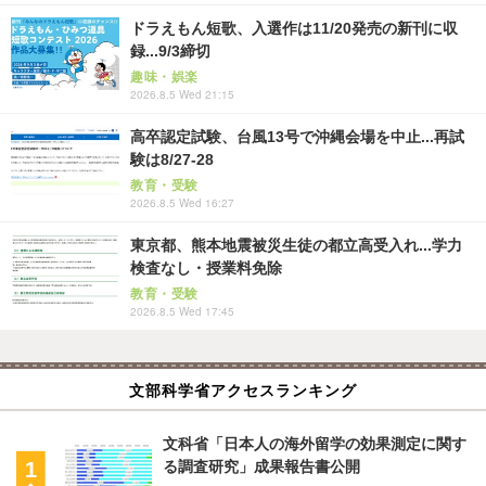
ドラえもん短歌、入選作は11/20発売の新刊に収
録...9/3締切
趣味・娯楽
2026.8.5 Wed 21:15
高卒認定試験、台風13号で沖縄会場を中止...再試
験は8/27-28
教育・受験
2026.8.5 Wed 16:27
東京都、熊本地震被災生徒の都立高受入れ...学力
検査なし・授業料免除
教育・受験
2026.8.5 Wed 17:45
文部科学省アクセスランキング
文科省「日本人の海外留学の効果測定に関す
る調査研究」成果報告書公開