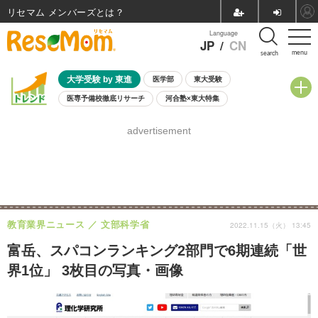
リセマム メンバーズ
Language
JP
/
CN
menu
search
大学受験 by 東進
医学部
東大受験
医専予備校徹底リサーチ
河合塾×東大特集
親子で考える大学選び
高校受験
中学受験
小学校受験
advertisement
共通テスト
夏休み
8月開催学校説明会・相談会
8月開催イベント・WS
全国公立高校 過去問
人気記事
自由研究教材（小学生向け）
自由研究教材（中学生向け）
ランキング
教育業界ニュース
文部科学省
2022.11.15（火） 13:45
富岳、スパコンランキング2部門で6期連続「世
界1位」 3枚目の写真・画像