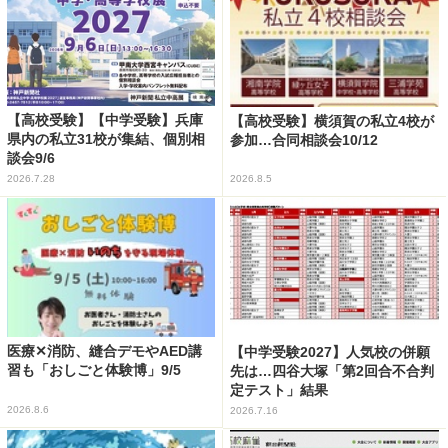
【高校受験】【中学受験】兵庫
【高校受験】横須賀の私立4校が
県内の私立31校が集結、個別相
参加…合同相談会10/12
談会9/6
2026.7.28
2026.8.5
医療✕消防、縫合デモやAED講
【中学受験2027】人気校の併願
習も「おしごと体験博」9/5
先は…四谷大塚「第2回合不合判
定テスト」結果
2026.8.6
2026.7.16