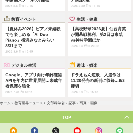
2026.8.6 Thu 19:15
2026.7.30 Thu 11:15
教育イベント
生活・健康
【夏休み2026】ピアノ未経験
【高校野球2026夏】仙台育英
でも楽しめる「AI Duo
が開幕戦勝利、第2日は東筑
Piano」横浜みなとみらい
vs神村学園ほか
8/31まで
2026.8.5 Wed 20:32
2026.8.6 Thu 19:45
デジタル生活
趣味・娯楽
Google、アプリ向け年齢確認
ドラえもん短歌、入選作は
APIを年内に世界展開…未成年
11/20発売の新刊に収録…9/3
者保護を強化
締切
2026.7.31 Fri 13:45
2026.8.6 Thu 15:15
ホーム
›
教育業界ニュース
›
文部科学省
›
記事
›
写真・画像
TOP