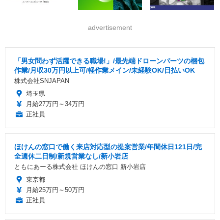
advertisement
「男女問わず活躍できる職場!」/最先端ドローンパーツの梱包
作業/月収30万円以上可/軽作業メイン/未経験OK/日払いOK
株式会社SNJAPAN
埼玉県
月給27万円～34万円
正社員
ほけんの窓口で働く来店対応型の提案営業/年間休日121日/完
全週休二日制/新規営業なし/新小岩店
ともにあーる株式会社 ほけんの窓口 新小岩店
東京都
月給25万円～50万円
正社員