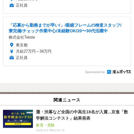
正社員
「応募から勤務までが早い!」/眼鏡フレームの検査スタッフ/
寮完備/チェック作業中心/未経験OK/20〜30代活躍中
株式会社Tetote
東京都
月給27万円～34万円
正社員
Sponsored by
関連ニュース
灘・渋幕など全国の中高生18名が入賞...京進「数
学解法コンテスト」結果発表
教育・受験
2026.8.5 Wed 22:15