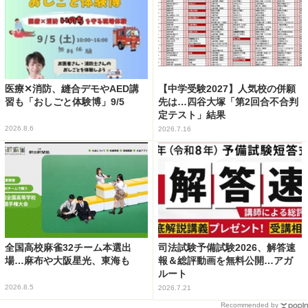
医療✕消防、縫合デモやAED講
【中学受験2027】人気校の併願
習も「おしごと体験博」9/5
先は…四谷大塚「第2回合不合判
定テスト」結果
2026.8.6
2026.7.16
全国高校麻雀32チーム本選出
司法試験予備試験2026、解答速
場…麻布や大阪星光、東海も
報＆総評動画を無料公開…アガ
ルート
2026.8.5
2026.7.21
Recommended by