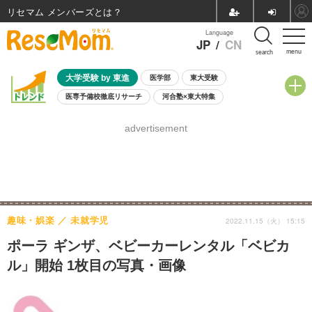
リセマム メンバーズ
Language
JP
/
CN
menu
search
大学受験 by 東進
医学部
東大受験
医専予備校徹底リサーチ
河合塾×東大特集
親子で考える大学選び
高校受験
中学受験
小学校受験
advertisement
共通テスト
夏休み
8月開催学校説明会・相談会
8月開催イベント・WS
全国公立高校 過去問
人気記事
自由研究教材（小学生向け）
自由研究教材（中学生向け）
ランキング
趣味・娯楽
未就学児
2022.11.15（火） 15:15
ポーラ ギンザ、ベビーカーレンタル「ベビカ
ル」開始 1枚目の写真・画像