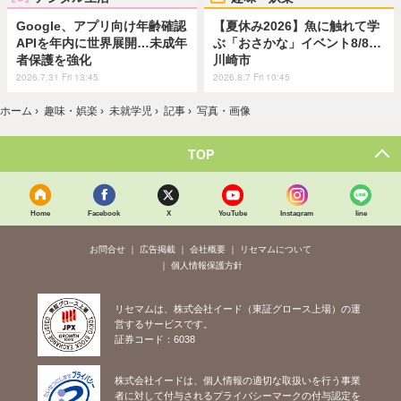
Google、アプリ向け年齢確認
【夏休み2026】魚に触れて学
APIを年内に世界展開…未成年
ぶ「おさかな」イベント8/8…
者保護を強化
川崎市
2026.7.31 Fri 13:45
2026.8.7 Fri 10:45
ホーム
›
趣味・娯楽
›
未就学児
›
記事
›
写真・画像
TOP
Home
Facebook
X
YouTube
Instagram
line
お問合せ
広告掲載
会社概要
リセマムについて
個人情報保護方針
リセマムは、株式会社イード（東証グロース上場）の運
営するサービスです。
証券コード：6038
株式会社イードは、個人情報の適切な取扱いを行う事業
者に対して付与されるプライバシーマークの付与認定を