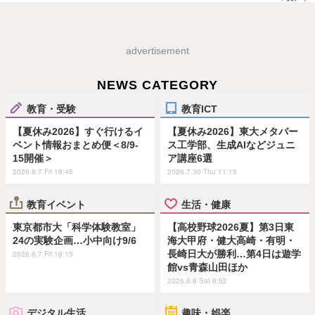
advertisement
NEWS CATEGORY
教育・受験
教育ICT
【夏休み2026】すぐ行けるイ
【夏休み2026】東大メタバー
ベント情報おまとめ便＜8/9-
ス工学部、生成AIなどジュニ
15開催＞
ア講座6選
2026.8.7 Fri 19:45
2026.7.30 Thu 11:15
教育イベント
生活・健康
東京都市大「科学体験教室」
【高校野球2026夏】第3日東
24の実験企画…小中向け9/6
海大甲府・健大高崎・有明・
長崎日大が勝利…第4日は遊学
2026.8.7 Fri 18:15
館vs青森山田ほか
2026.8.8 Sat 9:52
デジタル生活
趣味・娯楽