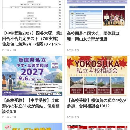
【中学受験2027】四谷大塚、第2
高校囲碁全国大会、団体戦は
回合不合判定テスト（7/5実施）
灘・南山女子部が優勝
偏差値…筑駒74・桜蔭70＜PR＞
2026.7.10
2026.8.5
【高校受験】【中学受験】兵庫
【高校受験】横須賀の私立4校が
県内の私立31校が集結、個別相
参加…合同相談会10/12
談会9/6
2026.7.28
2026.8.5