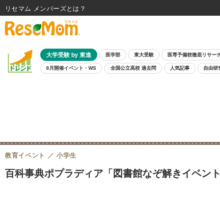
リセマム メンバーズ
大学受験 by 東進
医学部
東大受験
医専予備校徹底リサー
8月開催イベント・WS
全国公立高校 過去問
人気記事
自由研
教育イベント
小学生
百科事典ポプラディア「図書館なぞ解きイベント