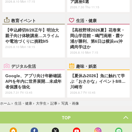
ア講座6選
2026.8.10 Mon 17:15
2026.7.30 Thu 11:15
教育イベント
生活・健康
【申込締切8/28正午】明治大
【高校野球2026夏】花巻東・
親子向け体験講座…スライム
岡山学芸館・鳴門渦潮・霞ケ
や電池づくりに挑戦9/5
浦が勝利、第6日は横浜vs沖
縄尚学ほか
2026.8.10 Mon 18:15
2026.8.10 Mon 7:15
デジタル生活
趣味・娯楽
Google、アプリ向け年齢確認
【夏休み2026】魚に触れて学
APIを年内に世界展開…未成年
ぶ「おさかな」イベント8/8…
者保護を強化
川崎市
2026.7.31 Fri 13:45
2026.8.7 Fri 10:45
ホーム
›
生活・健康
›
大学生
›
記事
›
写真・画像
TOP