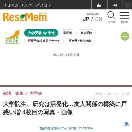
リセマム メンバーズ
Language
JP
/
CN
menu
search
大学受験 by 東進
医学部
東大受験
医専予備校徹底リサーチ
河合塾×東大特集
親子で考える大学選び
高校受験
中学受験
小学校受験
advertisement
共通テスト
夏休み
8月開催学校説明会・相談会
8月開催イベント・WS
全国公立高校 過去問
人気記事
自由研究教材（小学生向け）
自由研究教材（中学生向け）
ランキング
生活・健康
大学生
2022.11.22（火） 12:15
大学院生、研究は活発化…友人関係の構築に戸
惑い増 4枚目の写真・画像