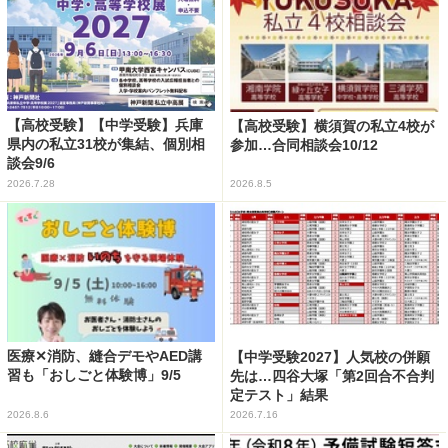
【高校受験】【中学受験】兵庫
【高校受験】横須賀の私立4校が
県内の私立31校が集結、個別相
参加…合同相談会10/12
談会9/6
2026.7.28
2026.8.5
医療✕消防、縫合デモやAED講
【中学受験2027】人気校の併願
習も「おしごと体験博」9/5
先は…四谷大塚「第2回合不合判
定テスト」結果
2026.8.6
2026.7.16