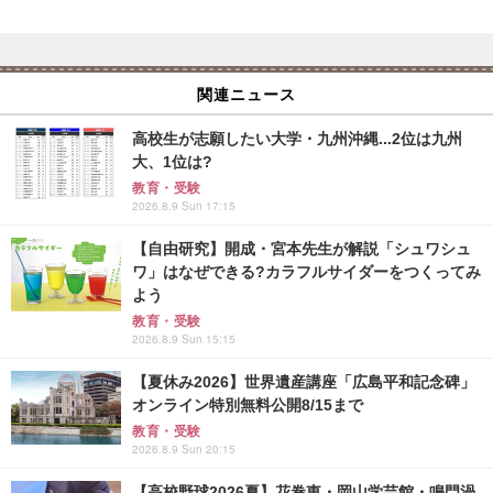
関連ニュース
高校生が志願したい大学・九州沖縄...2位は九州
大、1位は?
教育・受験
2026.8.9 Sun 17:15
【自由研究】開成・宮本先生が解説「シュワシュ
ワ」はなぜできる?カラフルサイダーをつくってみ
よう
教育・受験
2026.8.9 Sun 15:15
【夏休み2026】世界遺産講座「広島平和記念碑」
オンライン特別無料公開8/15まで
教育・受験
2026.8.9 Sun 20:15
【高校野球2026夏】花巻東・岡山学芸館・鳴門渦