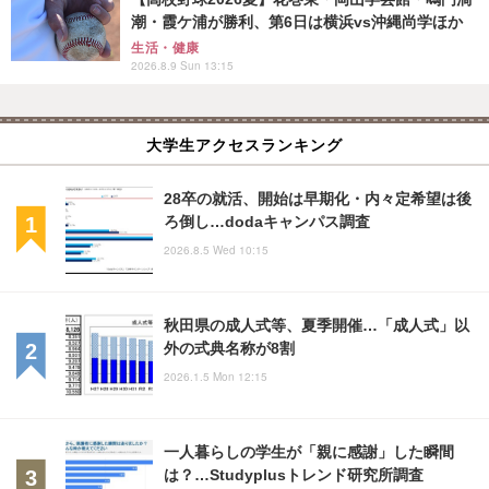
潮・霞ケ浦が勝利、第6日は横浜vs沖縄尚学ほか
生活・健康
2026.8.9 Sun 13:15
大学生アクセスランキング
28卒の就活、開始は早期化・内々定希望は後
ろ倒し…dodaキャンパス調査
2026.8.5 Wed 10:15
秋田県の成人式等、夏季開催…「成人式」以
外の式典名称が8割
2026.1.5 Mon 12:15
一人暮らしの学生が「親に感謝」した瞬間
は？…Studyplusトレンド研究所調査