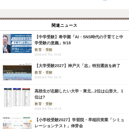
関連ニュース
【中学受験】希学園「AI・SNS時代の子育てと中
学受験の意義」9/18
教育・受験
2026.8.6 Thu 15:45
【大学受験2027】神戸大「志」特別選抜を終了
教育・受験
2026.8.6 Thu 19:15
高校生が志願したい大学・東北...2位は山形大、1
位は?
教育・受験
2026.8.6 Thu 16:15
【小学校受験2027】学習院・早稲田実業「シミュ
レーションテスト」伸芽会