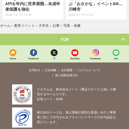
APIを年内に世界展開…未成年
ぶ「おさかな」イベント8/8…
者保護を強化
川崎市
2026.7.31 Fri 13:45
2026.8.7 Fri 10:45
ホーム
›
教育イベント
›
大学生
›
記事
›
写真・画像
TOP
Home
Facebook
X
YouTube
Instagram
line
お問合せ
広告掲載
会社概要
リセマムについて
個人情報保護方針
リセマムは、株式会社イード（東証グロース上場）の運
営するサービスです。
証券コード：6038
株式会社イードは、個人情報の適切な取扱いを行う事業
者に対して付与されるプライバシーマークの付与認定を
受けています。