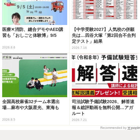
医療✕消防、縫合デモやAED講
【中学受験2027】人気校の併願
習も「おしごと体験博」9/5
先は…四谷大塚「第2回合不合判
定テスト」結果
2026.8.6
2026.7.16
全国高校麻雀32チーム本選出
司法試験予備試験2026、解答速
場…麻布や大阪星光、東海も
報＆総評動画を無料公開…アガ
ルート
2026.8.5
2026.7.21
Recommended by