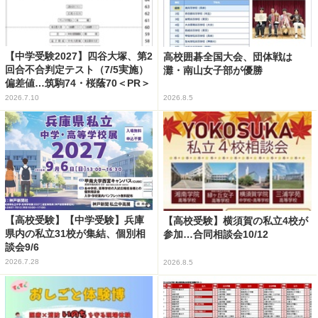
【中学受験2027】四谷大塚、第2
高校囲碁全国大会、団体戦は
回合不合判定テスト（7/5実施）
灘・南山女子部が優勝
偏差値…筑駒74・桜蔭70＜PR＞
2026.7.10
2026.8.5
【高校受験】【中学受験】兵庫
【高校受験】横須賀の私立4校が
県内の私立31校が集結、個別相
参加…合同相談会10/12
談会9/6
2026.7.28
2026.8.5