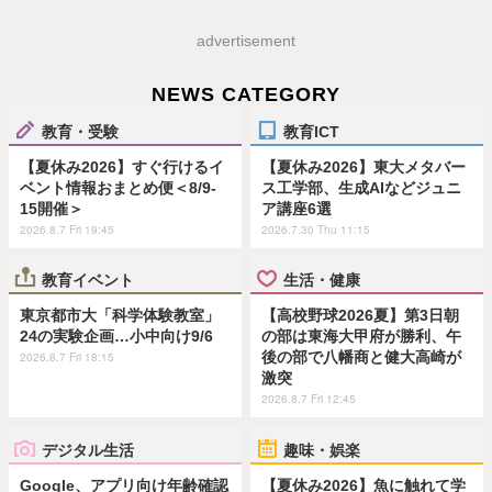
advertisement
NEWS CATEGORY
教育・受験
教育ICT
【夏休み2026】すぐ行けるイ
【夏休み2026】東大メタバー
ベント情報おまとめ便＜8/9-
ス工学部、生成AIなどジュニ
15開催＞
ア講座6選
2026.8.7 Fri 19:45
2026.7.30 Thu 11:15
教育イベント
生活・健康
東京都市大「科学体験教室」
【高校野球2026夏】第3日朝
24の実験企画…小中向け9/6
の部は東海大甲府が勝利、午
後の部で八幡商と健大高崎が
2026.8.7 Fri 18:15
激突
2026.8.7 Fri 12:45
デジタル生活
趣味・娯楽
Google、アプリ向け年齢確認
【夏休み2026】魚に触れて学