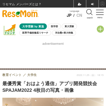
リセマム メンバーズ
Language
JP
/
CN
menu
search
大学受験 by 東進
医学部
東大受験
医専予備校徹底リサーチ
河合塾×東大特集
親子で考える大学選び
高校受験
中学受験
小学校受験
advertisement
共通テスト
夏休み
8月開催学校説明会・相談会
8月開催イベント・WS
全国公立高校 過去問
人気記事
自由研究教材（小学生向け）
自由研究教材（中学生向け）
ランキング
教育イベント
大学生
2022.11.25（金） 18:15
最優秀賞「おはよう通信」アプリ開発競技会
SPAJAM2022 4枚目の写真・画像