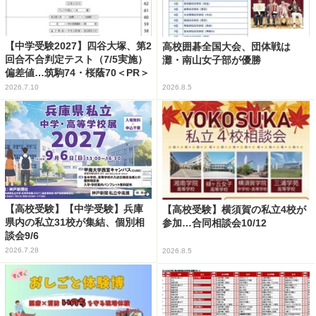
【中学受験2027】四谷大塚、第2
高校囲碁全国大会、団体戦は
回合不合判定テスト（7/5実施）
灘・南山女子部が優勝
偏差値…筑駒74・桜蔭70＜PR＞
2026.7.10
2026.8.5
【高校受験】【中学受験】兵庫
【高校受験】横須賀の私立4校が
県内の私立31校が集結、個別相
参加…合同相談会10/12
談会9/6
2026.7.28
2026.8.5