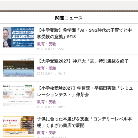
関連ニュース
【中学受験】希学園「AI・SNS時代の子育てと中
学受験の意義」9/18
教育・受験
2026.8.6 Thu 15:45
【大学受験2027】神戸大「志」特別選抜を終了
教育・受験
2026.8.6 Thu 19:15
【小学校受験2027】学習院・早稲田実業「シミュ
レーションテスト」伸芽会
教育・受験
2026.8.6 Thu 18:15
子供に合った本選びを支援「ヨンデミーレベル本
棚」くまざわ書店で展開
教育・受験
2026.8.5 Wed 23:45