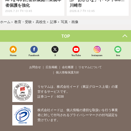
者保護を強化
川崎市
2026.7.31 Fri 13:45
2026.8.7 Fri 10:45
ホーム
›
教育・受験
›
高校生
›
記事
›
写真・画像
TOP
Home
Facebook
X
YouTube
Instagram
line
お問合せ
広告掲載
会社概要
リセマムについて
個人情報保護方針
リセマムは、株式会社イード（東証グロース上場）の運
営するサービスです。
証券コード：6038
株式会社イードは、個人情報の適切な取扱いを行う事業
者に対して付与されるプライバシーマークの付与認定を
受けています。