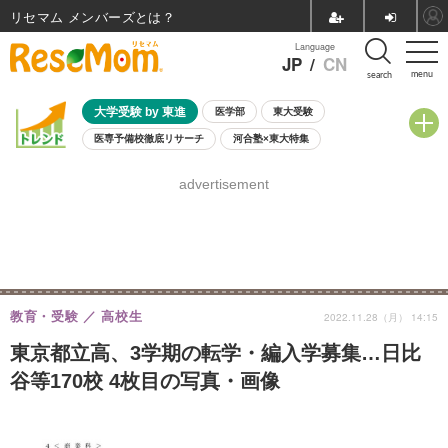
リセマム メンバーズ
Language
JP
/
CN
menu
search
大学受験 by 東進
医学部
東大受験
医専予備校徹底リサーチ
河合塾×東大特集
親子で考える大学選び
高校受験
中学受験
小学校受験
advertisement
共通テスト
夏休み
8月開催学校説明会・相談会
8月開催イベント・WS
全国公立高校 過去問
人気記事
自由研究教材（小学生向け）
自由研究教材（中学生向け）
ランキング
教育・受験
高校生
2022.11.28（月） 14:15
東京都立高、3学期の転学・編入学募集…日比
谷等170校 4枚目の写真・画像