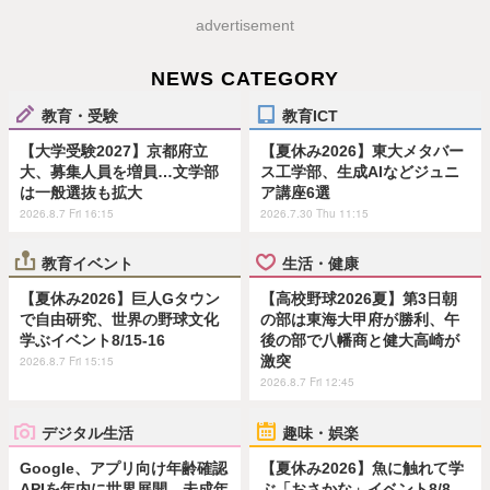
advertisement
NEWS CATEGORY
教育・受験
教育ICT
【大学受験2027】京都府立
【夏休み2026】東大メタバー
大、募集人員を増員…文学部
ス工学部、生成AIなどジュニ
は一般選抜も拡大
ア講座6選
2026.8.7 Fri 16:15
2026.7.30 Thu 11:15
教育イベント
生活・健康
【夏休み2026】巨人Gタウン
【高校野球2026夏】第3日朝
で自由研究、世界の野球文化
の部は東海大甲府が勝利、午
学ぶイベント8/15-16
後の部で八幡商と健大高崎が
激突
2026.8.7 Fri 15:15
2026.8.7 Fri 12:45
デジタル生活
趣味・娯楽
Google、アプリ向け年齢確認
【夏休み2026】魚に触れて学
APIを年内に世界展開…未成年
ぶ「おさかな」イベント8/8…