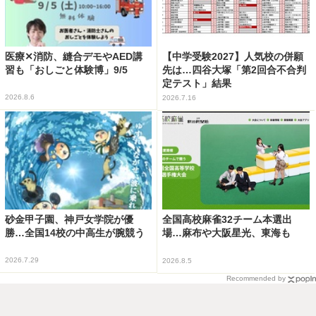
医療✕消防、縫合デモやAED講
【中学受験2027】人気校の併願
習も「おしごと体験博」9/5
先は…四谷大塚「第2回合不合判
定テスト」結果
2026.8.6
2026.7.16
砂金甲子園、神戸女学院が優
全国高校麻雀32チーム本選出
勝…全国14校の中高生が腕競う
場…麻布や大阪星光、東海も
2026.7.29
2026.8.5
Recommended by