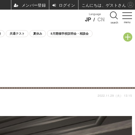
ログイン
こんにちは、ゲストさん
Language
JP
/
CN
menu
search
験
共通テスト
夏休み
8月開催学校説明会・相談会
2022.11.29（火） 13:15