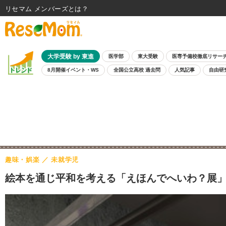
リセマム メンバーズ
大学受験 by 東進
医学部
東大受験
医専予備校徹底リサー
8月開催イベント・WS
全国公立高校 過去問
人気記事
自由研
趣味・娯楽
未就学児
絵本を通じ平和を考える「えほんでへいわ？展」11/