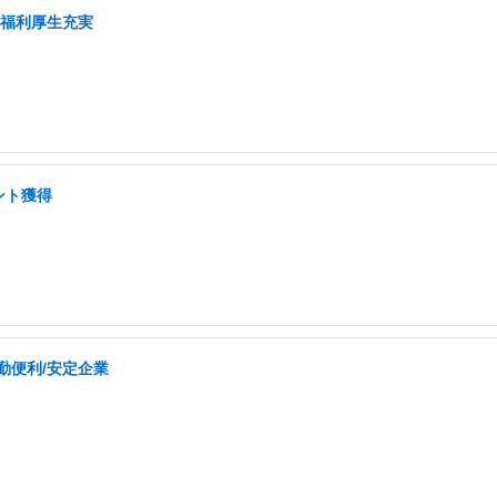
/福利厚生充実
ント獲得
勤便利/安定企業