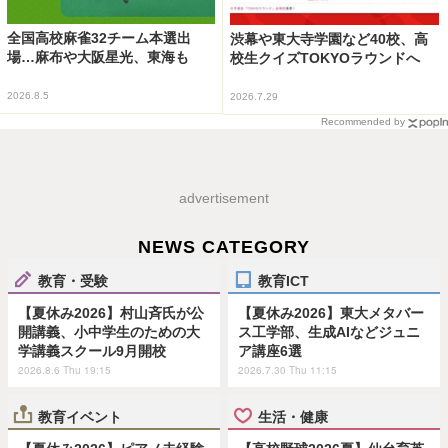
全国高校麻雀32チーム本選出
渋幕や東大寺学園など40校、高
場…麻布や大阪星光、東海も
校生クイズTOKYOラウンドへ
2026.8.5
2026.7.29
Recommended by
advertisement
NEWS CATEGORY
教育・受験
教育ICT
【夏休み2026】村山斉氏が公
【夏休み2026】東大メタバー
開講義、小中学生のための大
ス工学部、生成AIなどジュニ
学講義スクール9月開校
ア講座6選
2026.8.6 Thu 19:15
2026.7.30 Thu 11:15
教育イベント
生活・健康