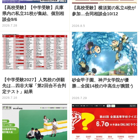
【高校受験】【中学受験】兵庫
【高校受験】横須賀の私立4校が
県内の私立31校が集結、個別相
参加…合同相談会10/12
談会9/6
2026.7.28
2026.8.5
【中学受験2027】人気校の併願
砂金甲子園、神戸女学院が優
先は…四谷大塚「第2回合不合判
勝…全国14校の中高生が腕競う
定テスト」結果
2026.7.16
2026.7.29