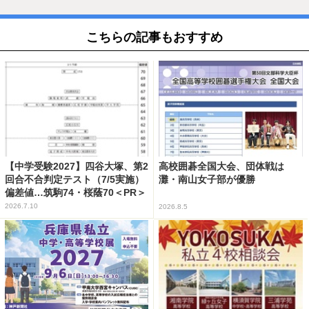
こちらの記事もおすすめ
【中学受験2027】四谷大塚、第2
高校囲碁全国大会、団体戦は
回合不合判定テスト（7/5実施）
灘・南山女子部が優勝
偏差値…筑駒74・桜蔭70＜PR＞
2026.7.10
2026.8.5