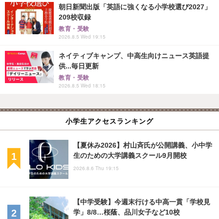
朝日新聞出版「英語に強くなる小学校選び2027」
209校収録
教育・受験
2026.8.5 Wed 19:15
ネイティブキャンプ、中高生向けニュース英語提
供...毎日更新
教育・受験
2026.8.5 Wed 18:15
小学生アクセスランキング
【夏休み2026】村山斉氏が公開講義、小中学
生のための大学講義スクール9月開校
2026.8.6 Thu 19:15
【中学受験】今週末行ける中高一貫「学校見
学」8/8…桜蔭、品川女子など10校