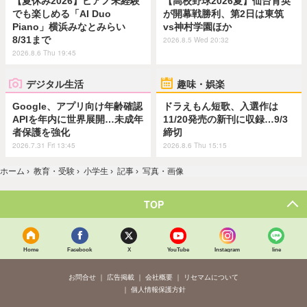
【夏休み2026】ピアノ未経験
【高校野球2026夏】仙台育英
でも楽しめる「AI Duo
が開幕戦勝利、第2日は東筑
Piano」横浜みなとみらい
vs神村学園ほか
8/31まで
2026.8.5 Wed 20:32
2026.8.6 Thu 19:45
デジタル生活
趣味・娯楽
Google、アプリ向け年齢確認
ドラえもん短歌、入選作は
APIを年内に世界展開…未成年
11/20発売の新刊に収録…9/3
者保護を強化
締切
2026.7.31 Fri 13:45
2026.8.6 Thu 15:15
ホーム
›
教育・受験
›
小学生
›
記事
›
写真・画像
TOP
Home
Facebook
X
YouTube
Instagram
line
お問合せ
広告掲載
会社概要
リセマムについて
個人情報保護方針