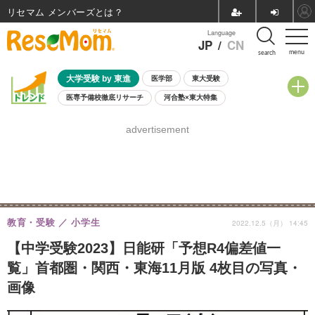
リセマム メンバーズ
Language
JP
/
CN
menu
search
大学受験 by 東進
医学部
東大受験
医専予備校徹底リサーチ
河合塾×東大特集
親子で考える大学選び
高校受験
中学受験
小学校受験
advertisement
共通テスト
夏休み
8月開催学校説明会・相談会
8月開催イベント・WS
全国公立高校 過去問
人気記事
自由研究教材（小学生向け）
自由研究教材（中学生向け）
ランキング
教育・受験
小学生
2022.12.5（月） 14:45
【中学受験2023】日能研「予想R4偏差値一
覧」首都圏・関西・東海11月版 4枚目の写真・
画像