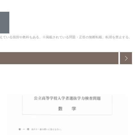
えている箇所や教科もある。※掲載されている問題・正答の無断転載、転用を禁止する。