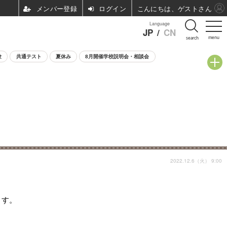
ログイン
こんにちは、ゲストさん
Language
JP
/
CN
menu
search
験
共通テスト
夏休み
8月開催学校説明会・相談会
2022.12.6（火） 9:00
ます。