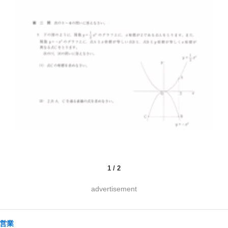
1
/
2
advertisement
の営業