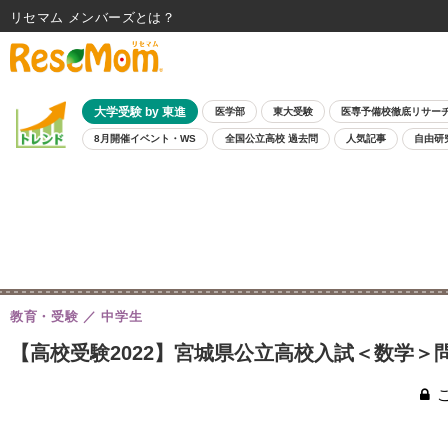
リセマム メンバーズ
大学受験 by 東進
医学部
東大受験
医専予備校徹底リサー
8月開催イベント・WS
全国公立高校 過去問
人気記事
自由研
教育・受験
中学生
【高校受験2022】宮城県公立高校入試＜数学＞