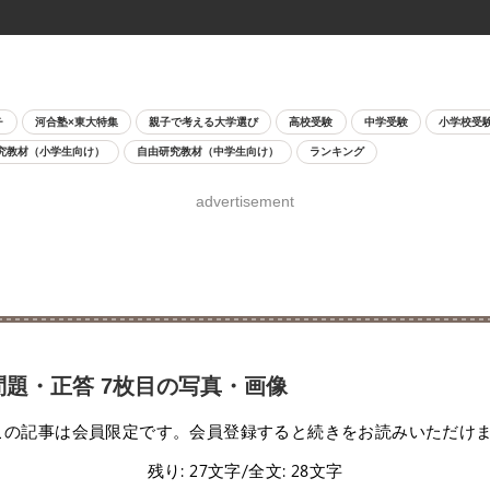
チ
河合塾×東大特集
親子で考える大学選び
高校受験
中学受験
小学校受
究教材（小学生向け）
自由研究教材（中学生向け）
ランキング
advertisement
問題・正答 7枚目の写真・画像
この記事は会員限定です。会員登録すると続きをお読みいただけ
残り: 27文字/全文: 28文字