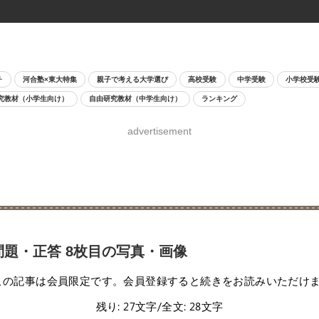
チ
河合塾×東大特集
親子で考える大学選び
高校受験
中学受験
小学校受
究教材（小学生向け）
自由研究教材（中学生向け）
ランキング
advertisement
問題・正答 8枚目の写真・画像
この記事は会員限定です。会員登録すると続きをお読みいただけ
残り: 27文字/全文: 28文字