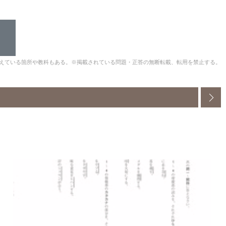
えている箇所や教科もある。※掲載されている問題・正答の無断転載、転用を禁止する。