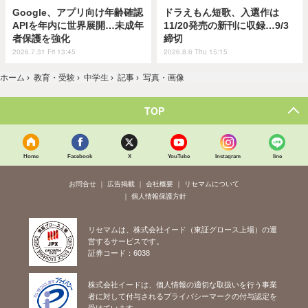
Google、アプリ向け年齢確認
ドラえもん短歌、入選作は
APIを年内に世界展開…未成年
11/20発売の新刊に収録…9/3
者保護を強化
締切
2026.7.31 Fri 13:45
2026.8.6 Thu 15:15
ホーム
›
教育・受験
›
中学生
›
記事
›
写真・画像
TOP
Home
Facebook
X
YouTube
Instagram
line
お問合せ
広告掲載
会社概要
リセマムについて
個人情報保護方針
リセマムは、株式会社イード（東証グロース上場）の運
営するサービスです。
証券コード：6038
株式会社イードは、個人情報の適切な取扱いを行う事業
者に対して付与されるプライバシーマークの付与認定を