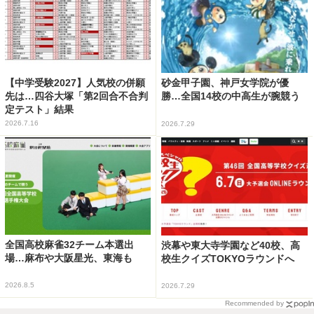
【中学受験2027】人気校の併願
砂金甲子園、神戸女学院が優
先は…四谷大塚「第2回合不合判
勝…全国14校の中高生が腕競う
定テスト」結果
2026.7.16
2026.7.29
全国高校麻雀32チーム本選出
渋幕や東大寺学園など40校、高
場…麻布や大阪星光、東海も
校生クイズTOKYOラウンドへ
2026.8.5
2026.7.29
Recommended by