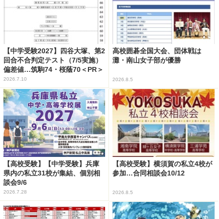
【中学受験2027】四谷大塚、第2
高校囲碁全国大会、団体戦は
回合不合判定テスト（7/5実施）
灘・南山女子部が優勝
偏差値…筑駒74・桜蔭70＜PR＞
2026.7.10
2026.8.5
【高校受験】【中学受験】兵庫
【高校受験】横須賀の私立4校が
県内の私立31校が集結、個別相
参加…合同相談会10/12
談会9/6
2026.7.28
2026.8.5