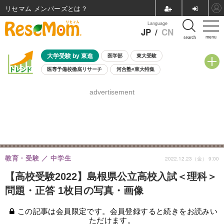
リセマム メンバーズ
Language
JP
/
CN
menu
search
大学受験 by 東進
医学部
東大受験
医専予備校徹底リサーチ
河合塾×東大特集
親子で考える大学選び
高校受験
中学受験
小学校受験
advertisement
共通テスト
夏休み
8月開催学校説明会・相談会
8月開催イベント・WS
全国公立高校 過去問
人気記事
自由研究教材（小学生向け）
自由研究教材（中学生向け）
ランキング
教育・受験
中学生
2022.12.23（金） 9:00
【高校受験2022】島根県公立高校入試＜理科＞
問題・正答 1枚目の写真・画像
この記事は会員限定です。会員登録すると続きをお読みい
ただけます。