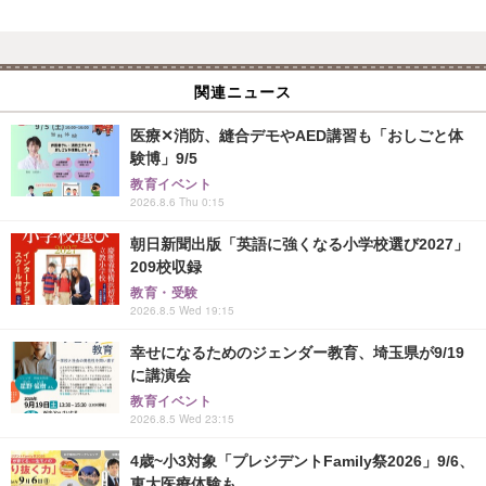
関連ニュース
医療✕消防、縫合デモやAED講習も「おしごと体
験博」9/5
教育イベント
2026.8.6 Thu 0:15
朝日新聞出版「英語に強くなる小学校選び2027」
209校収録
教育・受験
2026.8.5 Wed 19:15
幸せになるためのジェンダー教育、埼玉県が9/19
に講演会
教育イベント
2026.8.5 Wed 23:15
4歳~小3対象「プレジデントFamily祭2026」9/6、
東大医療体験も