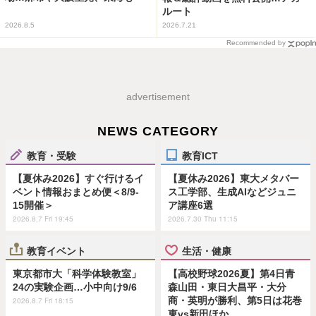
ルート
2026.8.5
2026.7.21
Recommended by
advertisement
NEWS CATEGORY
教育・受験
教育ICT
【夏休み2026】すぐ行けるイ
【夏休み2026】東大メタバー
ベント情報おまとめ便＜8/9-
ス工学部、生成AIなどジュニ
15開催＞
ア講座6選
2026.8.7 Fri 19:45
2026.7.30 Thu 11:15
教育イベント
生活・健康
東京都市大「科学体験教室」
【高校野球2026夏】第4日青
24の実験企画…小中向け9/6
森山田・東日大昌平・大分
商・英明が勝利、第5日は花巻
2026.8.7 Fri 18:15
東vs新田ほか