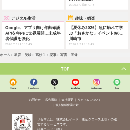
2026.8.9 Sun 9:15
デジタル生活
趣味・娯楽
Google、アプリ向け年齢確認
【夏休み2026】魚に触れて学
APIを年内に世界展開…未成年
ぶ「おさかな」イベント8/8…
者保護を強化
川崎市
2026.7.31 Fri 13:45
2026.8.7 Fri 10:45
ホーム
›
教育・受験
›
高校生
›
記事
›
写真・画像
TOP
Home
Facebook
X
YouTube
Instagram
line
お問合せ
広告掲載
会社概要
リセマムについて
個人情報保護方針
リセマムは、株式会社イード（東証グロース上場）の運
営するサービスです。
証券コード：6038