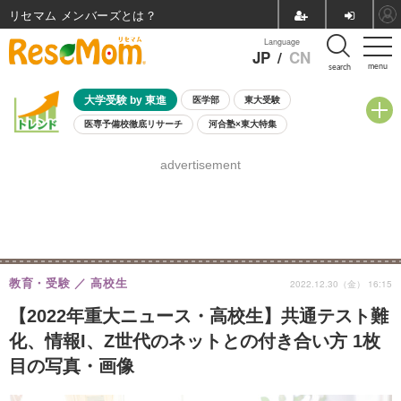
リセマム メンバーズ
Language
JP
/
CN
menu
search
大学受験 by 東進
医学部
東大受験
医専予備校徹底リサーチ
河合塾×東大特集
親子で考える大学選び
高校受験
中学受験
小学校受験
advertisement
共通テスト
夏休み
8月開催学校説明会・相談会
8月開催イベント・WS
全国公立高校 過去問
人気記事
自由研究教材（小学生向け）
自由研究教材（中学生向け）
ランキング
教育・受験
高校生
2022.12.30（金） 16:15
【2022年重大ニュース・高校生】共通テスト難
化、情報I、Z世代のネットとの付き合い方 1枚
目の写真・画像