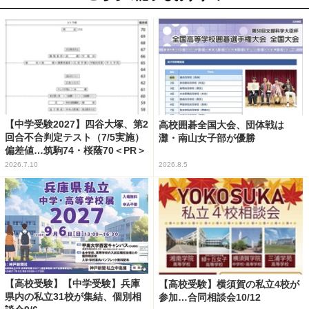
【中学受験2027】四谷大塚、第2
高校囲碁全国大会、団体戦は
回合不合判定テスト（7/5実施）
灘・南山女子部が優勝
偏差値…筑駒74・桜蔭70＜PR＞
2026.7.10
2026.8.5
【高校受験】【中学受験】兵庫
【高校受験】横須賀の私立4校が
県内の私立31校が集結、個別相
参加…合同相談会10/12