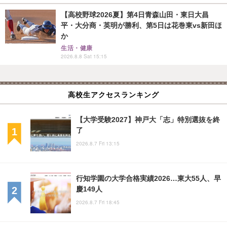
【高校野球2026夏】第4日青森山田・東日大昌
平・大分商・英明が勝利、第5日は花巻東vs新田ほ
か
生活・健康
2026.8.8 Sat 15:15
高校生アクセスランキング
【大学受験2027】神戸大「志」特別選抜を終
了
2026.8.7 Fri 13:15
行知学園の大学合格実績2026…東大55人、早
慶149人
2026.8.7 Fri 18:45