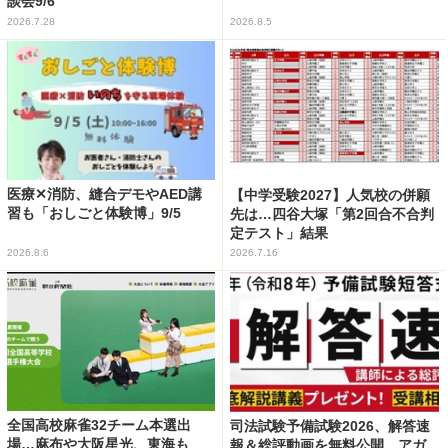
談会9/6
2026.7.28
2026.8.5
医療✕消防、縫合デモやAED講
【中学受験2027】人気校の併願
習も「おしごと体験博」9/5
先は…四谷大塚「第2回合不合判
定テスト」結果
2026.8.6
2026.7.16
全国高校麻雀32チーム本選出
司法試験予備試験2026、解答速
場…麻布や大阪星光、東海も
報＆総評動画を無料公開…アガ