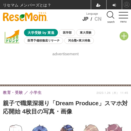
リセマム メンバーズ
Language
JP
/
CN
menu
search
大学受験 by 東進
医学部
東大受験
医専予備校徹底リサーチ
河合塾×東大特集
親子で考える大学選び
高校受験
中学受験
小学校受験
advertisement
共通テスト
夏休み
8月開催学校説明会・相談会
8月開催イベント・WS
全国公立高校 過去問
人気記事
自由研究教材（小学生向け）
自由研究教材（中学生向け）
ランキング
教育・受験
小学生
2023.1.26（木） 11:45
親子で職業深堀り「Dream Produce」スマホ対
応開始 4枚目の写真・画像