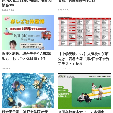
県内の私立31校が集結、個別相
参加…合同相談会10/12
談会9/6
2026.7.28
2026.8.5
医療✕消防、縫合デモやAED講
【中学受験2027】人気校の併願
習も「おしごと体験博」9/5
先は…四谷大塚「第2回合不合判
定テスト」結果
2026.8.6
2026.7.16
砂金甲子園、神戸女学院が優
全国高校麻雀32チーム本選出