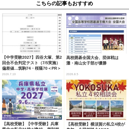
こちらの記事もおすすめ
【中学受験2027】四谷大塚、第2
高校囲碁全国大会、団体戦は
回合不合判定テスト（7/5実施）
灘・南山女子部が優勝
偏差値…筑駒74・桜蔭70＜PR＞
2026.7.10
2026.8.5
【高校受験】【中学受験】兵庫
【高校受験】横須賀の私立4校が