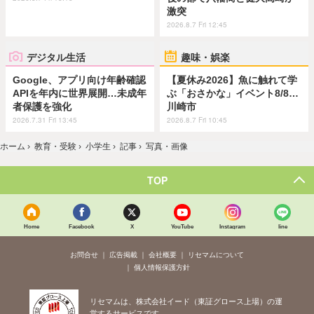
激突
2026.8.7 Fri 12:45
デジタル生活
趣味・娯楽
Google、アプリ向け年齢確認
【夏休み2026】魚に触れて学
APIを年内に世界展開…未成年
ぶ「おさかな」イベント8/8…
者保護を強化
川崎市
2026.7.31 Fri 13:45
2026.8.7 Fri 10:45
ホーム
›
教育・受験
›
小学生
›
記事
›
写真・画像
TOP
Home
Facebook
X
YouTube
Instagram
line
お問合せ
広告掲載
会社概要
リセマムについて
個人情報保護方針
リセマムは、株式会社イード（東証グロース上場）の運
営するサービスです。