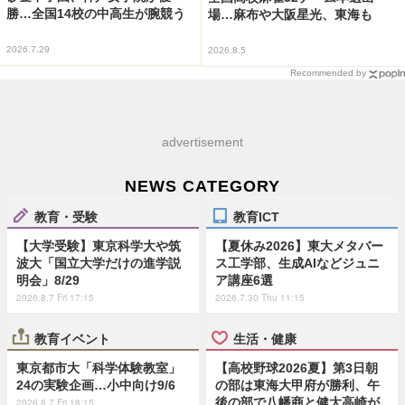
勝…全国14校の中高生が腕競う
場…麻布や大阪星光、東海も
2026.7.29
2026.8.5
Recommended by
advertisement
NEWS CATEGORY
教育・受験
教育ICT
【大学受験】東京科学大や筑
【夏休み2026】東大メタバー
波大「国立大学だけの進学説
ス工学部、生成AIなどジュニ
明会」8/29
ア講座6選
2026.8.7 Fri 17:15
2026.7.30 Thu 11:15
教育イベント
生活・健康
東京都市大「科学体験教室」
【高校野球2026夏】第3日朝
24の実験企画…小中向け9/6
の部は東海大甲府が勝利、午
後の部で八幡商と健大高崎が
2026.8.7 Fri 18:15