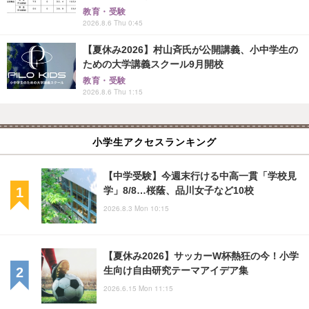
教育・受験
2026.8.6 Thu 0:45
【夏休み2026】村山斉氏が公開講義、小中学生の
ための大学講義スクール9月開校
教育・受験
2026.8.6 Thu 1:15
小学生アクセスランキング
【中学受験】今週末行ける中高一貫「学校見
学」8/8…桜蔭、品川女子など10校
2026.8.3 Mon 10:15
【夏休み2026】サッカーW杯熱狂の今！小学
生向け自由研究テーマアイデア集
2026.6.15 Mon 11:15