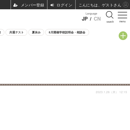
ログイン
こんにちは、ゲストさん
Language
JP
/
CN
menu
search
験
共通テスト
夏休み
8月開催学校説明会・相談会
2023.1.26（木） 12:15