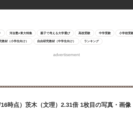
チ
河合塾×東大特集
親子で考える大学選び
高校受験
中学受験
小学校受
究教材（小学生向け）
自由研究教材（中学生向け）
ランキング
advertisement
16時点）茨木（文理）2.31倍 1枚目の写真・画像