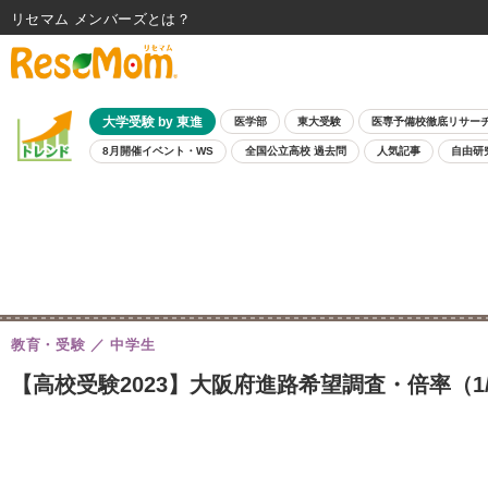
リセマム メンバーズ
大学受験 by 東進
医学部
東大受験
医専予備校徹底リサー
8月開催イベント・WS
全国公立高校 過去問
人気記事
自由研
教育・受験
中学生
【高校受験2023】大阪府進路希望調査・倍率（1/