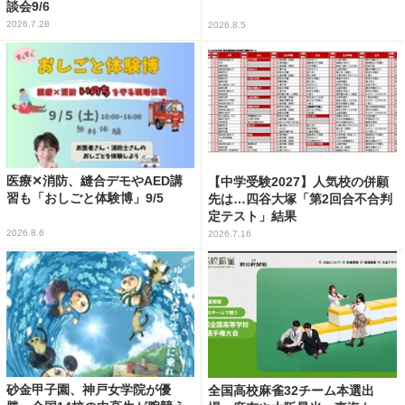
談会9/6
2026.7.28
2026.8.5
医療✕消防、縫合デモやAED講
【中学受験2027】人気校の併願
習も「おしごと体験博」9/5
先は…四谷大塚「第2回合不合判
定テスト」結果
2026.8.6
2026.7.16
砂金甲子園、神戸女学院が優
全国高校麻雀32チーム本選出