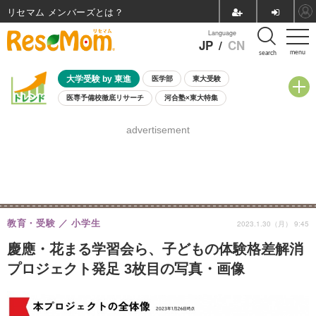
リセマム メンバーズ
Language
JP
/
CN
menu
search
大学受験 by 東進
医学部
東大受験
医専予備校徹底リサーチ
河合塾×東大特集
親子で考える大学選び
高校受験
中学受験
小学校受験
advertisement
共通テスト
夏休み
8月開催学校説明会・相談会
8月開催イベント・WS
全国公立高校 過去問
人気記事
自由研究教材（小学生向け）
自由研究教材（中学生向け）
ランキング
教育・受験
小学生
2023.1.30（月） 9:45
慶應・花まる学習会ら、子どもの体験格差解消
プロジェクト発足 3枚目の写真・画像