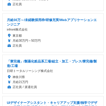
正社員
月給30万～/未経験採用枠/研修充実/Webアプリケーションエ
ンジニア
infront株式会社
東京都
月給30万円～50万円
正社員
「寮完備」/製薬化粧品系工場/組立・加工・プレス/寮完備/製
造/工場
日研トータルソーシング株式会社
神奈川県
月給21万円
正社員 / 派遣社員
UIデザイナーアシスタント・キャリアアップ支援/独学でデザ