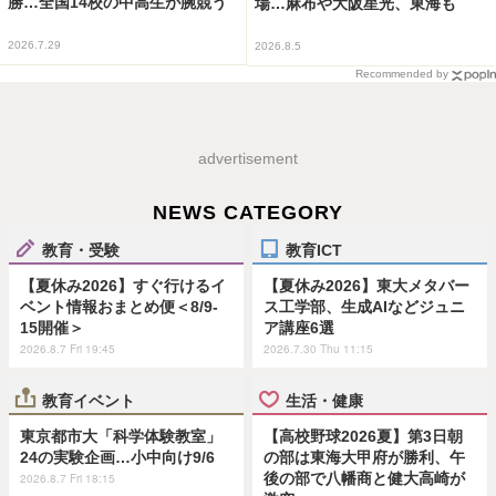
勝…全国14校の中高生が腕競う
場…麻布や大阪星光、東海も
2026.7.29
2026.8.5
Recommended by
advertisement
NEWS CATEGORY
教育・受験
教育ICT
【夏休み2026】すぐ行けるイ
【夏休み2026】東大メタバー
ベント情報おまとめ便＜8/9-
ス工学部、生成AIなどジュニ
15開催＞
ア講座6選
2026.8.7 Fri 19:45
2026.7.30 Thu 11:15
教育イベント
生活・健康
東京都市大「科学体験教室」
【高校野球2026夏】第3日朝
24の実験企画…小中向け9/6
の部は東海大甲府が勝利、午
後の部で八幡商と健大高崎が
2026.8.7 Fri 18:15