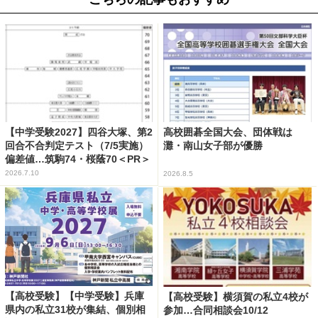
【中学受験2027】四谷大塚、第2
高校囲碁全国大会、団体戦は
回合不合判定テスト（7/5実施）
灘・南山女子部が優勝
偏差値…筑駒74・桜蔭70＜PR＞
2026.7.10
2026.8.5
【高校受験】【中学受験】兵庫
【高校受験】横須賀の私立4校が
県内の私立31校が集結、個別相
参加…合同相談会10/12