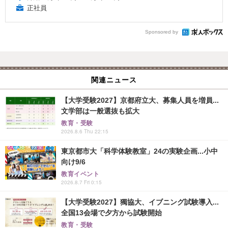
正社員
Sponsored by
関連ニュース
【大学受験2027】京都府立大、募集人員を増員...
文学部は一般選抜も拡大
教育・受験
2026.8.6 Thu 22:15
東京都市大「科学体験教室」24の実験企画...小中
向け9/6
教育イベント
2026.8.7 Fri 0:15
【大学受験2027】獨協大、イブニング試験導入...
全国13会場で夕方から試験開始
教育・受験