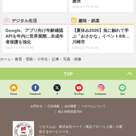
激突
2026.8.7 Fri 12:45
デジタル生活
趣味・娯楽
Google、アプリ向け年齢確認
【夏休み2026】魚に触れて学
APIを年内に世界展開…未成年
ぶ「おさかな」イベント8/8…
者保護を強化
川崎市
2026.7.31 Fri 13:45
2026.8.7 Fri 10:45
ホーム
›
教育・受験
›
小学生
›
記事
›
写真・画像
TOP
Home
Facebook
X
YouTube
Instagram
line
お問合せ
広告掲載
会社概要
リセマムについて
個人情報保護方針
リセマムは、株式会社イード（東証グロース上場）の運
営するサービスです。