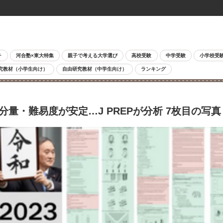
チ
河合塾×東大特集
親子で考える大学選び
高校受験
中学受験
小学校受
究教材（小学生向け）
自由研究教材（中学生向け）
ランキング
分量・難易度が安定…J PREPが分析 7枚目の写