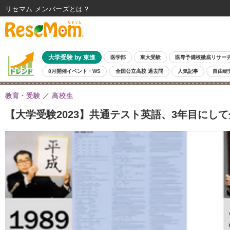
リセマム メンバーズ
大学受験 by 東進
医学部
東大受験
医専予備校徹底リサー
8月開催イベント・WS
全国公立高校 過去問
人気記事
自由研
教育・受験
高校生
【大学受験2023】共通テスト英語、3年目にして