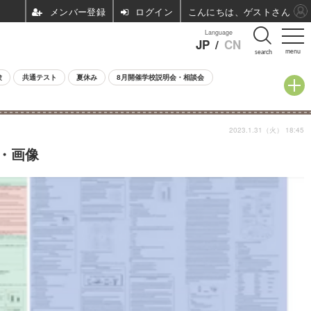
ログイン
こんにちは、ゲストさん
Language
JP
/
CN
menu
search
験
共通テスト
夏休み
8月開催学校説明会・相談会
2023.1.31（火） 18:45
真・画像