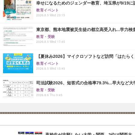
幸せになるためのジェンダー教育、埼玉県が9/19に
教育イベント
2026.8.5 Wed 23:15
東京都、熊本地震被災生徒の都立高受入れ...学力検
教育・受験
2026.8.5 Wed 17:45
【夏休み2026】マイクロソフトなど訪問「はたらくえすと
教育イベント
2026.8.5 Wed 15:45
司法試験2026、短答式の合格率79.3%...早大など
教育・受験
2026.8.6 Thu 0:45
高校生が志願したい大学・関西…2位は関西大、