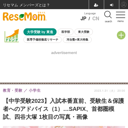
リセマム メンバーズ
Language
JP
/
CN
menu
search
大学受験 by 東進
医学部
東大受験
医専予備校徹底リサーチ
河合塾×東大特集
親子で考える大学選び
高校受験
中学受験
小学校受験
advertisement
共通テスト
夏休み
8月開催学校説明会・相談会
8月開催イベント・WS
全国公立高校 過去問
人気記事
自由研究教材（小学生向け）
自由研究教材（中学生向け）
ランキング
教育・受験
小学生
2023.1.31（火） 20:00
【中学受験2023】入試本番直前、受験生＆保護
者へのアドバイス（1）…SAPIX、首都圏模
試、四谷大塚 1枚目の写真・画像