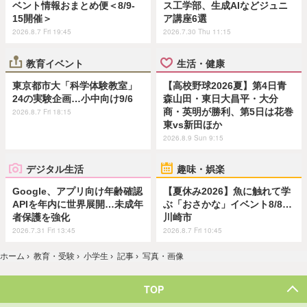
ベント情報おまとめ便＜8/9-
ス工学部、生成AIなどジュニ
15開催＞
ア講座6選
2026.8.7 Fri 19:45
2026.7.30 Thu 11:15
教育イベント
生活・健康
東京都市大「科学体験教室」
【高校野球2026夏】第4日青
24の実験企画…小中向け9/6
森山田・東日大昌平・大分
商・英明が勝利、第5日は花巻
2026.8.7 Fri 18:15
東vs新田ほか
2026.8.9 Sun 9:15
デジタル生活
趣味・娯楽
Google、アプリ向け年齢確認
【夏休み2026】魚に触れて学
APIを年内に世界展開…未成年
ぶ「おさかな」イベント8/8…
者保護を強化
川崎市
2026.7.31 Fri 13:45
2026.8.7 Fri 10:45
ホーム
›
教育・受験
›
小学生
›
記事
›
写真・画像
TOP