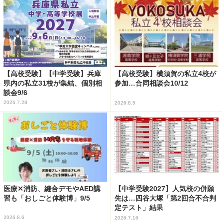
【高校受験】【中学受験】兵庫
【高校受験】横須賀の私立4校が
県内の私立31校が集結、個別相
参加…合同相談会10/12
談会9/6
2026.7.28
2026.8.5
医療✕消防、縫合デモやAED講
【中学受験2027】人気校の併願
習も「おしごと体験博」9/5
先は…四谷大塚「第2回合不合判
定テスト」結果
2026.8.6
2026.7.16