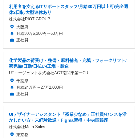
利用者を支えるITサポートスタッフ/月給30万円以上可/完全週
休2日制/大型連休あり
株式会社RIOT GROUP
大阪府
月給30万6,300円～60万円
正社員
化学製品の荷受け・整備・原料補充・充填・フォークリフト/
寮完備/日勤/日払い/工場・製造
UTエージェント株式会社AGT南関東第一CU
千葉県
月給24万円～27万2,000円
正社員
UIデザイナーアシスタント「残業少なめ」正社員/センスを活
かしたい方・未経験歓迎・Figma習得・中央区銀座
株式会社Meta Sales
東京都