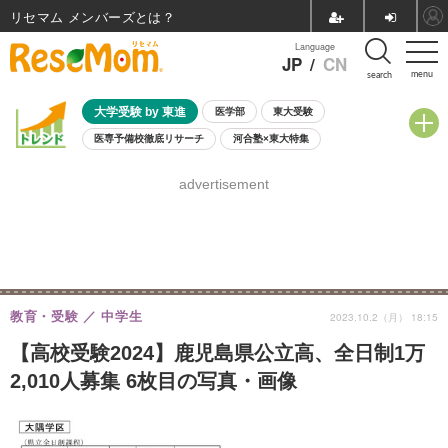
リセマム メンバーズ
Language
JP
/
CN
menu
search
大学受験 by 東進
医学部
東大受験
医専予備校徹底リサーチ
河合塾×東大特集
親子で考える大学選び
高校受験
中学受験
小学校受験
advertisement
共通テスト
夏休み
8月開催学校説明会・相談会
8月開催イベント・WS
全国公立高校 過去問
人気記事
自由研究教材（小学生向け）
自由研究教材（中学生向け）
ランキング
教育・受験
中学生
2023.10.2（月） 18:15
【高校受験2024】鹿児島県公立高、全日制1万
2,010人募集 6枚目の写真・画像