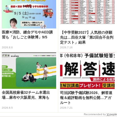
医療✕消防、縫合デモやAED講
【中学受験2027】人気校の併願
習も「おしごと体験博」9/5
先は…四谷大塚「第2回合不合判
定テスト」結果
2026.8.6
2026.7.16
全国高校麻雀32チーム本選出
司法試験予備試験2026、解答速
場…麻布や大阪星光、東海も
報＆総評動画を無料公開…アガ
ルート
2026.8.5
2026.7.21
Recommended by