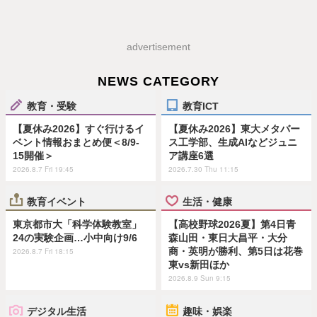
advertisement
NEWS CATEGORY
教育・受験
教育ICT
【夏休み2026】すぐ行けるイ
【夏休み2026】東大メタバー
ベント情報おまとめ便＜8/9-
ス工学部、生成AIなどジュニ
15開催＞
ア講座6選
2026.8.7 Fri 19:45
2026.7.30 Thu 11:15
教育イベント
生活・健康
東京都市大「科学体験教室」
【高校野球2026夏】第4日青
24の実験企画…小中向け9/6
森山田・東日大昌平・大分
商・英明が勝利、第5日は花巻
2026.8.7 Fri 18:15
東vs新田ほか
2026.8.9 Sun 9:15
デジタル生活
趣味・娯楽