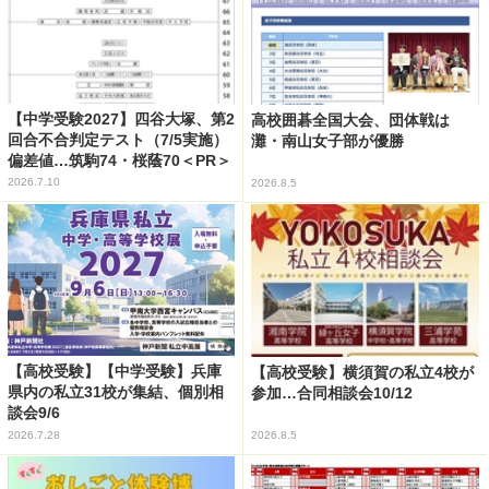
【中学受験2027】四谷大塚、第2
高校囲碁全国大会、団体戦は
回合不合判定テスト（7/5実施）
灘・南山女子部が優勝
偏差値…筑駒74・桜蔭70＜PR＞
2026.7.10
2026.8.5
【高校受験】【中学受験】兵庫
【高校受験】横須賀の私立4校が
県内の私立31校が集結、個別相
参加…合同相談会10/12
談会9/6
2026.7.28
2026.8.5