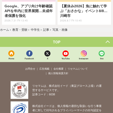
Google、アプリ向け年齢確認
【夏休み2026】魚に触れて学
APIを年内に世界展開…未成年
ぶ「おさかな」イベント8/8…
者保護を強化
川崎市
2026.7.31 Fri 13:45
2026.8.7 Fri 10:45
ホーム
›
教育・受験
›
中学生
›
記事
›
写真・画像
TOP
Home
Facebook
X
YouTube
Instagram
line
お問合せ
広告掲載
会社概要
リセマムについて
個人情報保護方針
リセマムは、株式会社イード（東証グロース上場）の運
営するサービスです。
証券コード：6038
株式会社イードは、個人情報の適切な取扱いを行う事業
者に対して付与されるプライバシーマークの付与認定を