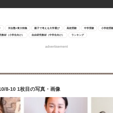
チ
河合塾×東大特集
親子で考える大学選び
高校受験
中学受験
小学校受
究教材（小学生向け）
自由研究教材（中学生向け）
ランキング
advertisement
8-10 1枚目の写真・画像