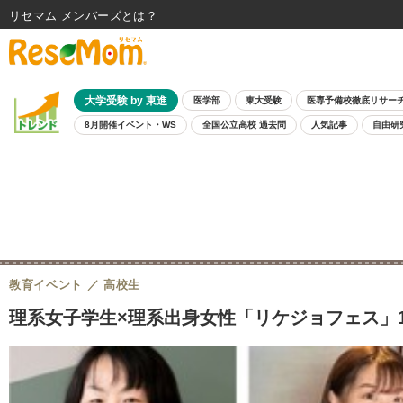
リセマム メンバーズ
大学受験 by 東進
医学部
東大受験
医専予備校徹底リサー
8月開催イベント・WS
全国公立高校 過去問
人気記事
自由研
教育イベント
高校生
理系女子学生×理系出身女性「リケジョフェス」10/