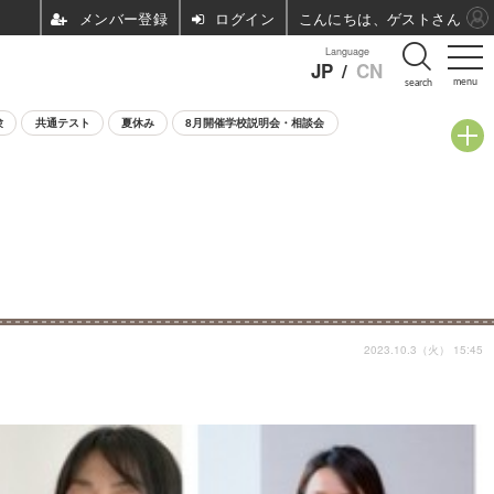
ログイン
こんにちは、ゲストさん
Language
JP
/
CN
menu
search
験
共通テスト
夏休み
8月開催学校説明会・相談会
2023.10.3（火） 15:45