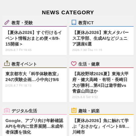
NEWS CATEGORY
教育・受験
教育ICT
【夏休み2026】すぐ行けるイ
【夏休み2026】東大メタバー
ベント情報おまとめ便＜8/9-
ス工学部、生成AIなどジュニ
15開催＞
ア講座6選
2026.8.7 Fri 19:45
2026.7.30 Thu 11:15
教育イベント
生活・健康
東京都市大「科学体験教室」
【高校野球2026夏】東海大甲
24の実験企画…小中向け9/6
府・健大高崎・有明・長崎日
大が勝利…第4日は遊学館vs
2026.8.7 Fri 18:15
青森山田ほか
2026.8.8 Sat 9:52
デジタル生活
趣味・娯楽
Google、アプリ向け年齢確認
【夏休み2026】魚に触れて学
APIを年内に世界展開…未成年
ぶ「おさかな」イベント8/8…
者保護を強化
川崎市