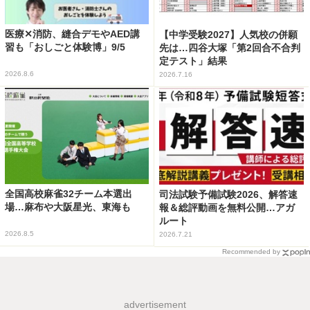
医療✕消防、縫合デモやAED講
【中学受験2027】人気校の併願
習も「おしごと体験博」9/5
先は…四谷大塚「第2回合不合判
定テスト」結果
2026.8.6
2026.7.16
全国高校麻雀32チーム本選出
司法試験予備試験2026、解答速
場…麻布や大阪星光、東海も
報＆総評動画を無料公開…アガ
ルート
2026.8.5
2026.7.21
Recommended by
advertisement