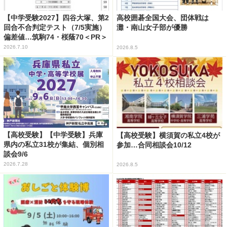
【中学受験2027】四谷大塚、第2
高校囲碁全国大会、団体戦は
回合不合判定テスト（7/5実施）
灘・南山女子部が優勝
偏差値…筑駒74・桜蔭70＜PR＞
2026.7.10
2026.8.5
【高校受験】【中学受験】兵庫
【高校受験】横須賀の私立4校が
県内の私立31校が集結、個別相
参加…合同相談会10/12
談会9/6
2026.7.28
2026.8.5