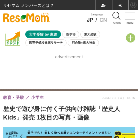
リセマム メンバーズ
Language
JP
/
CN
menu
search
大学受験 by 東進
医学部
東大受験
医専予備校徹底リサーチ
河合塾×東大特集
親子で考える大学選び
高校受験
中学受験
小学校受験
advertisement
共通テスト
夏休み
8月開催学校説明会・相談会
8月開催イベント・WS
全国公立高校 過去問
人気記事
自由研究教材（小学生向け）
自由研究教材（中学生向け）
ランキング
教育・受験
小学生
2023.10.3（火） 18:15
歴史で遊び身に付く子供向け雑誌「歴史人
Kids」発売 1枚目の写真・画像