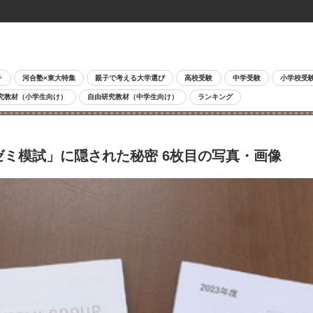
チ
河合塾×東大特集
親子で考える大学選び
高校受験
中学受験
小学校受
究教材（小学生向け）
自由研究教材（中学生向け）
ランキング
ゼミ模試」に隠された秘密 6枚目の写真・画像