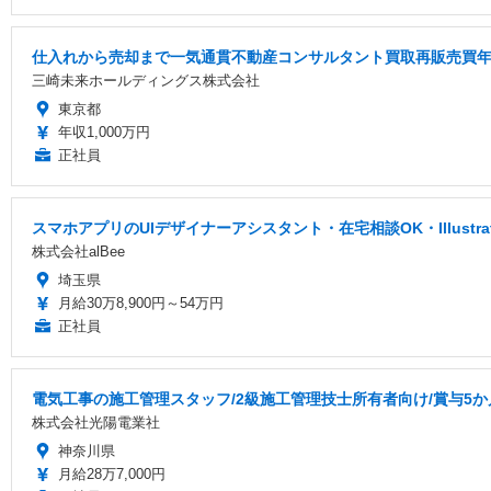
仕入れから売却まで一気通貫不動産コンサルタント買取再販売買年俸
三崎未来ホールディングス株式会社
東京都
年収1,000万円
正社員
スマホアプリのUIデザイナーアシスタント・在宅相談OK・Illustr
株式会社alBee
埼玉県
月給30万8,900円～54万円
正社員
電気工事の施工管理スタッフ/2級施工管理技士所有者向け/賞与5か
株式会社光陽電業社
神奈川県
月給28万7,000円