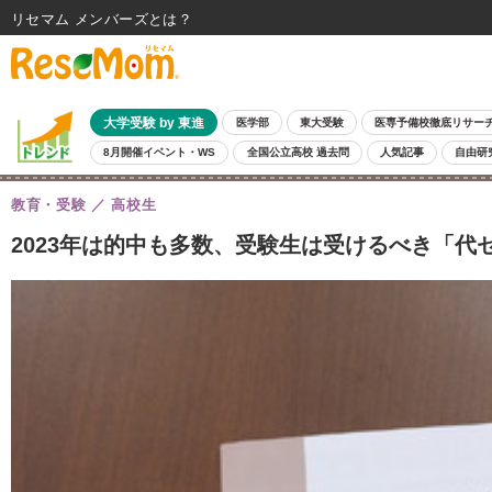
リセマム メンバーズ
大学受験 by 東進
医学部
東大受験
医専予備校徹底リサー
8月開催イベント・WS
全国公立高校 過去問
人気記事
自由研
教育・受験
高校生
2023年は的中も多数、受験生は受けるべき「代