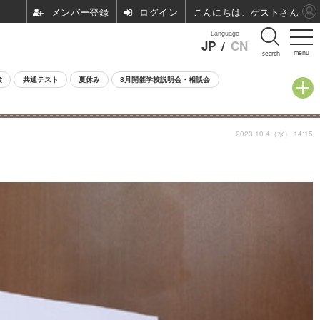
ログイン
こんにちは、ゲストさん
Language
JP
/
CN
menu
search
験
共通テスト
夏休み
8月開催学校説明会・相談会
2023.10.4（水） 14:15