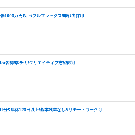
1000万円以上/フルフレックス/即戦力採用
ator習得/駅チカ/クリエイティブ志望歓迎
月分&年休120日以上/基本残業なし&リモートワーク可