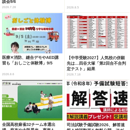
談会9/6
2026.7.28
2026.8.5
医療✕消防、縫合デモやAED講
【中学受験2027】人気校の併願
習も「おしごと体験博」9/5
先は…四谷大塚「第2回合不合判
定テスト」結果
2026.8.6
2026.7.16
全国高校麻雀32チーム本選出
司法試験予備試験2026、解答速