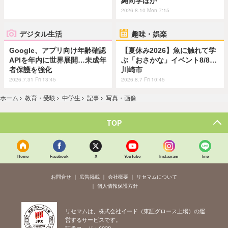
縄尚学ほか
2026.8.10 Mon 7:15
デジタル生活
趣味・娯楽
Google、アプリ向け年齢確認
【夏休み2026】魚に触れて学
APIを年内に世界展開…未成年
ぶ「おさかな」イベント8/8…
者保護を強化
川崎市
2026.7.31 Fri 13:45
2026.8.7 Fri 10:45
ホーム
›
教育・受験
›
中学生
›
記事
›
写真・画像
TOP
Home
Facebook
X
YouTube
Instagram
line
お問合せ
広告掲載
会社概要
リセマムについて
個人情報保護方針
リセマムは、株式会社イード（東証グロース上場）の運
営するサービスです。