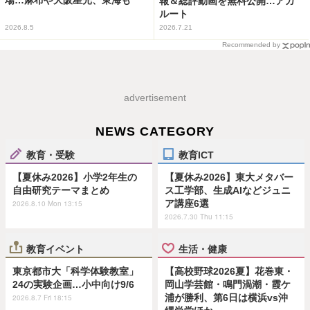
場…麻布や大阪星光、東海も
報＆総評動画を無料公開…アガ
ルート
2026.8.5
2026.7.21
Recommended by
advertisement
NEWS CATEGORY
教育・受験
教育ICT
【夏休み2026】小学2年生の
【夏休み2026】東大メタバー
自由研究テーマまとめ
ス工学部、生成AIなどジュニ
ア講座6選
2026.8.10 Mon 13:15
2026.7.30 Thu 11:15
教育イベント
生活・健康
東京都市大「科学体験教室」
【高校野球2026夏】花巻東・
24の実験企画…小中向け9/6
岡山学芸館・鳴門渦潮・霞ケ
浦が勝利、第6日は横浜vs沖
2026.8.7 Fri 18:15