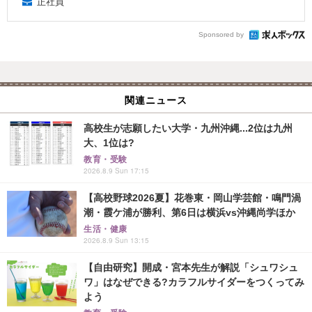
正社員
Sponsored by
関連ニュース
高校生が志願したい大学・九州沖縄...2位は九州
大、1位は?
教育・受験
2026.8.9 Sun 17:15
【高校野球2026夏】花巻東・岡山学芸館・鳴門渦
潮・霞ケ浦が勝利、第6日は横浜vs沖縄尚学ほか
生活・健康
2026.8.9 Sun 13:15
【自由研究】開成・宮本先生が解説「シュワシュ
ワ」はなぜできる?カラフルサイダーをつくってみ
よう