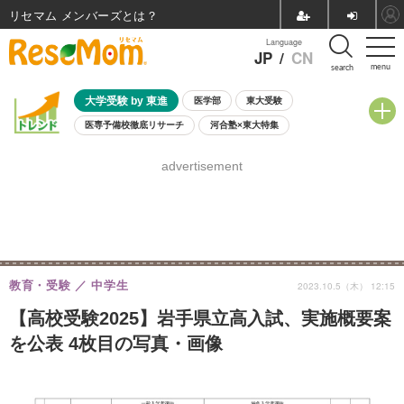
リセマム メンバーズ
Language
JP
/
CN
menu
search
大学受験 by 東進
医学部
東大受験
医専予備校徹底リサーチ
河合塾×東大特集
親子で考える大学選び
高校受験
中学受験
小学校受験
advertisement
共通テスト
夏休み
8月開催学校説明会・相談会
8月開催イベント・WS
全国公立高校 過去問
人気記事
自由研究教材（小学生向け）
自由研究教材（中学生向け）
ランキング
教育・受験
中学生
2023.10.5（木） 12:15
【高校受験2025】岩手県立高入試、実施概要案
を公表 4枚目の写真・画像