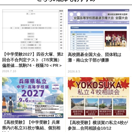
【中学受験2027】四谷大塚、第2
高校囲碁全国大会、団体戦は
回合不合判定テスト（7/5実施）
灘・南山女子部が優勝
偏差値…筑駒74・桜蔭70＜PR＞
2026.7.10
2026.8.5
【高校受験】【中学受験】兵庫
【高校受験】横須賀の私立4校が
県内の私立31校が集結、個別相
参加…合同相談会10/12