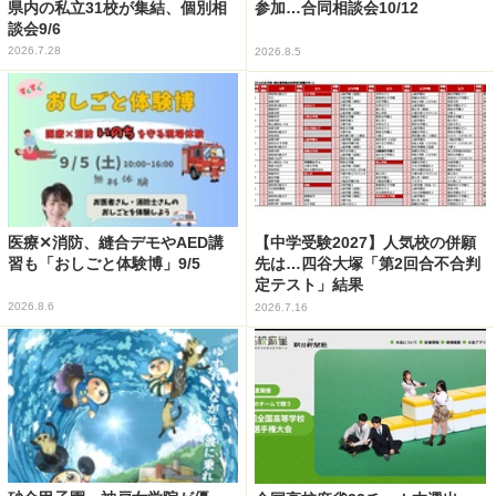
県内の私立31校が集結、個別相
参加…合同相談会10/12
談会9/6
2026.7.28
2026.8.5
医療✕消防、縫合デモやAED講
【中学受験2027】人気校の併願
習も「おしごと体験博」9/5
先は…四谷大塚「第2回合不合判
定テスト」結果
2026.8.6
2026.7.16