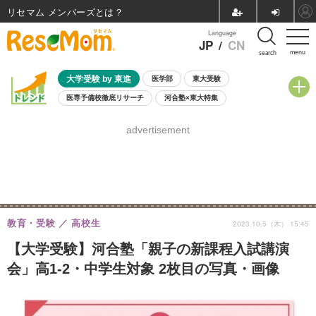
リセマム メンバーズ
Language
JP
/
CN
menu
search
大学受験 by 東進
医学部
東大受験
医専予備校徹底リサーチ
河合塾×東大特集
親子で考える大学選び
高校受験
中学受験
小学校受験
advertisement
共通テスト
夏休み
8月開催学校説明会・相談会
8月開催イベント・WS
全国公立高校 過去問
人気記事
自由研究教材（小学生向け）
自由研究教材（中学生向け）
ランキング
教育・受験
高校生
2023.10.5（木） 15:45
【大学受験】河合塾「親子の新課程入試講演
会」高1-2・中学生対象 2枚目の写真・画像