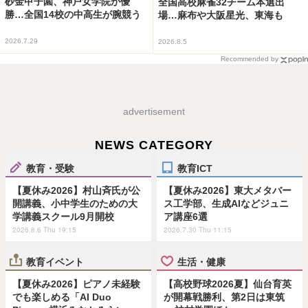
砂金甲子園、神戸女学院が優
全国高校麻雀32チーム本選出
勝…全国14校の中高生が腕競う
場…麻布や大阪星光、東海も
2026.7.29
2026.8.5
Recommended by
advertisement
NEWS CATEGORY
教育・受験
教育ICT
【夏休み2026】村山斉氏が公
【夏休み2026】東大メタバー
開講義、小中学生のための大
ス工学部、生成AIなどジュニ
学講義スクール9月開校
ア講座6選
2026.8.6 Thu 19:15
2026.7.30 Thu 11:15
教育イベント
生活・健康
【夏休み2026】ピアノ未経験
【高校野球2026夏】仙台育英
でも楽しめる「AI Duo
が開幕戦勝利、第2日は東筑