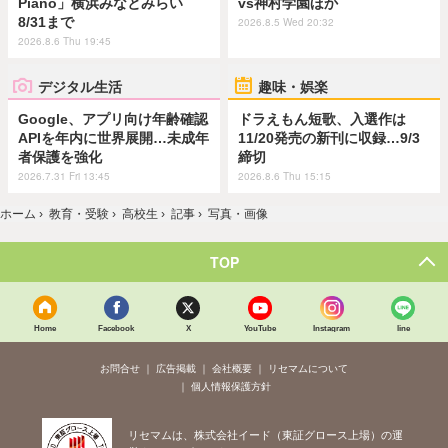
Piano」横浜みなとみらい
vs神村学園ほか
8/31まで
2026.8.5 Wed 20:32
2026.8.6 Thu 19:45
デジタル生活
趣味・娯楽
Google、アプリ向け年齢確認
ドラえもん短歌、入選作は
APIを年内に世界展開…未成年
11/20発売の新刊に収録…9/3
者保護を強化
締切
2026.7.31 Fri 13:45
2026.8.6 Thu 15:15
ホーム
›
教育・受験
›
高校生
›
記事
›
写真・画像
TOP
Home
Facebook
X
YouTube
Instagram
line
お問合せ
広告掲載
会社概要
リセマムについて
個人情報保護方針
リセマムは、株式会社イード（東証グロース上場）の運