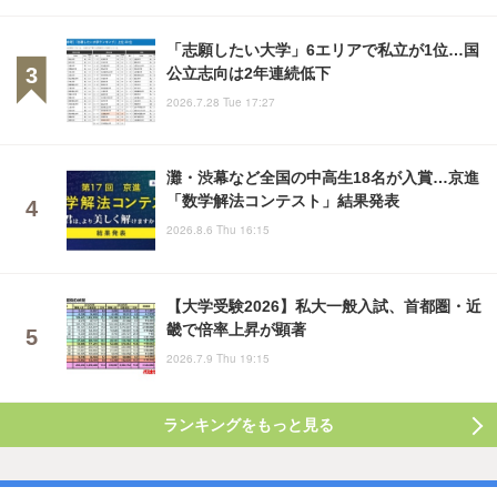
「志願したい大学」6エリアで私立が1位…国
公立志向は2年連続低下
2026.7.28 Tue 17:27
灘・渋幕など全国の中高生18名が入賞…京進
「数学解法コンテスト」結果発表
2026.8.6 Thu 16:15
【大学受験2026】私大一般入試、首都圏・近
畿で倍率上昇が顕著
2026.7.9 Thu 19:15
ランキングをもっと見る