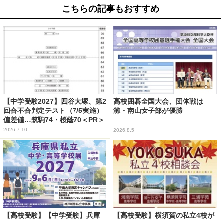
こちらの記事もおすすめ
【中学受験2027】四谷大塚、第2
高校囲碁全国大会、団体戦は
回合不合判定テスト（7/5実施）
灘・南山女子部が優勝
偏差値…筑駒74・桜蔭70＜PR＞
2026.7.10
2026.8.5
【高校受験】【中学受験】兵庫
【高校受験】横須賀の私立4校が