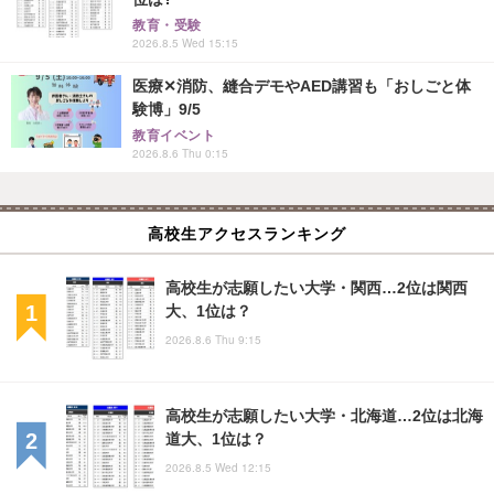
教育・受験
2026.8.5 Wed 15:15
医療✕消防、縫合デモやAED講習も「おしごと体
験博」9/5
教育イベント
2026.8.6 Thu 0:15
高校生アクセスランキング
高校生が志願したい大学・関西…2位は関西
大、1位は？
2026.8.6 Thu 9:15
高校生が志願したい大学・北海道…2位は北海
道大、1位は？
2026.8.5 Wed 12:15