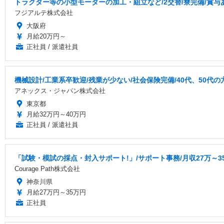
トラクター等の小型モーターの加工・組立など/2交替/寮完備/賞与あ
フジアルテ株式会社
大阪府
月給20万円～
正社員 / 派遣社員
機械設計/工業系卒歓迎/残業が少ない/社会保険完備/40代、50代
アネックス・ジャパン株式会社
東京都
月給32万円～40万円
正社員 / 派遣社員
「試験・模試の採点・封入サポート!」/サポート事務/月収27万～35万/
Courage Path株式会社
神奈川県
月給27万円～35万円
正社員