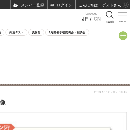
ログイン
こんにちは、ゲストさん
Language
JP
/
CN
menu
search
験
共通テスト
夏休み
8月開催学校説明会・相談会
2023.10.12（木） 19:45
画像