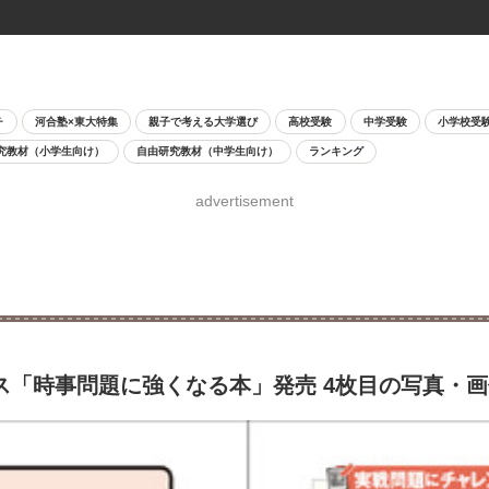
チ
河合塾×東大特集
親子で考える大学選び
高校受験
中学受験
小学校受
究教材（小学生向け）
自由研究教材（中学生向け）
ランキング
advertisement
ース「時事問題に強くなる本」発売 4枚目の写真・