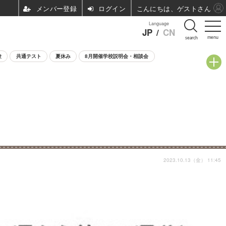
ログイン
こんにちは、ゲストさん
Language
JP
/
CN
menu
search
験
共通テスト
夏休み
8月開催学校説明会・相談会
2023.10.13（金） 11:45