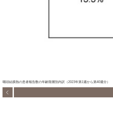
咽頭結膜熱の患者報告数の年齢階層別内訳（2023年第1週から第40週分）