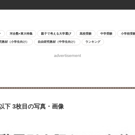
チ
河合塾×東大特集
親子で考える大学選び
高校受験
中学受験
小学校受
究教材（小学生向け）
自由研究教材（中学生向け）
ランキング
advertisement
以下 3枚目の写真・画像