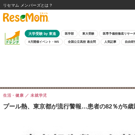
リセマム メンバーズ
大学受験 by 東進
医学部
東大受験
医専予備校徹底リサー
8月開催イベント・WS
全国公立高校 過去問
人気記事
自由研
生活・健康
未就学児
プール熱、東京都が流行警報…患者の82％が5歳