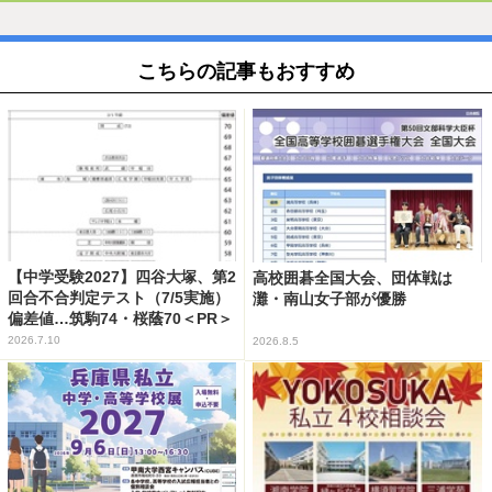
こちらの記事もおすすめ
【中学受験2027】四谷大塚、第2
高校囲碁全国大会、団体戦は
回合不合判定テスト（7/5実施）
灘・南山女子部が優勝
偏差値…筑駒74・桜蔭70＜PR＞
2026.7.10
2026.8.5