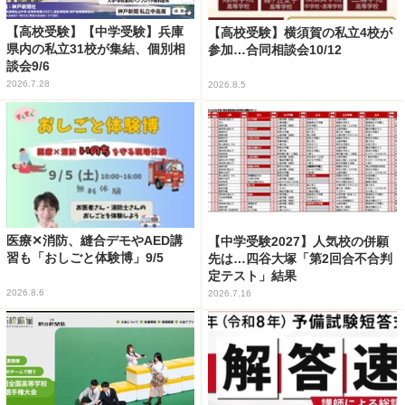
【高校受験】【中学受験】兵庫
【高校受験】横須賀の私立4校が
県内の私立31校が集結、個別相
参加…合同相談会10/12
談会9/6
2026.7.28
2026.8.5
医療✕消防、縫合デモやAED講
【中学受験2027】人気校の併願
習も「おしごと体験博」9/5
先は…四谷大塚「第2回合不合判
定テスト」結果
2026.8.6
2026.7.16