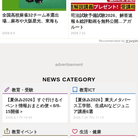
全国高校麻雀32チーム本選出
司法試験予備試験2026、解答速
場…麻布や大阪星光、東海も
報＆総評動画を無料公開…アガ
ルート
2026.8.5
2026.7.21
Recommended by
advertisement
NEWS CATEGORY
教育・受験
教育ICT
【夏休み2026】すぐ行けるイ
【夏休み2026】東大メタバー
ベント情報おまとめ便＜8/9-
ス工学部、生成AIなどジュニ
15開催＞
ア講座6選
2026.8.7 Fri 19:45
2026.7.30 Thu 11:15
教育イベント
生活・健康