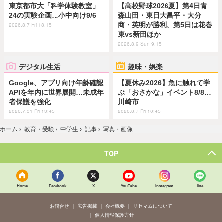
東京都市大「科学体験教室」
【高校野球2026夏】第4日青
24の実験企画…小中向け9/6
森山田・東日大昌平・大分
商・英明が勝利、第5日は花巻
2026.8.7 Fri 18:15
東vs新田ほか
2026.8.9 Sun 9:15
デジタル生活
趣味・娯楽
Google、アプリ向け年齢確認
【夏休み2026】魚に触れて学
APIを年内に世界展開…未成年
ぶ「おさかな」イベント8/8…
者保護を強化
川崎市
2026.7.31 Fri 13:45
2026.8.7 Fri 10:45
ホーム
›
教育・受験
›
中学生
›
記事
›
写真・画像
TOP
Home
Facebook
X
YouTube
Instagram
line
お問合せ
広告掲載
会社概要
リセマムについて
個人情報保護方針