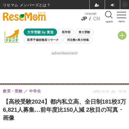
リセマム メンバーズ
Language
JP
/
CN
menu
search
大学受験 by 東進
医学部
東大受験
医専予備校徹底リサーチ
河合塾×東大特集
親子で考える大学選び
高校受験
中学受験
小学校受験
advertisement
共通テスト
夏休み
8月開催学校説明会・相談会
8月開催イベント・WS
全国公立高校 過去問
人気記事
自由研究教材（小学生向け）
自由研究教材（中学生向け）
ランキング
教育・受験
中学生
2023.10.13（金） 12:15
【高校受験2024】都内私立高、全日制181校3万
6,821人募集…前年度比150人減 2枚目の写真・
画像