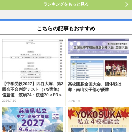
ランキングをもっと見る
こちらの記事もおすすめ
【中学受験2027】四谷大塚、第2
高校囲碁全国大会、団体戦は
回合不合判定テスト（7/5実施）
灘・南山女子部が優勝
偏差値…筑駒74・桜蔭70＜PR＞
2026.7.10
2026.8.5