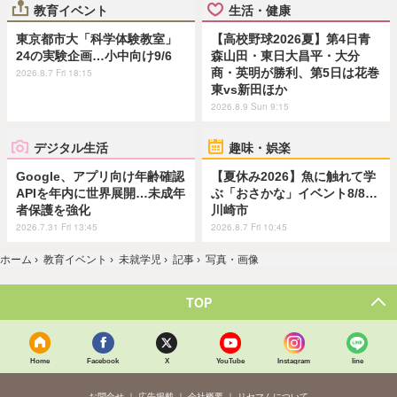
教育イベント
生活・健康
東京都市大「科学体験教室」
【高校野球2026夏】第4日青
24の実験企画…小中向け9/6
森山田・東日大昌平・大分
商・英明が勝利、第5日は花巻
2026.8.7 Fri 18:15
東vs新田ほか
2026.8.9 Sun 9:15
デジタル生活
趣味・娯楽
Google、アプリ向け年齢確認
【夏休み2026】魚に触れて学
APIを年内に世界展開…未成年
ぶ「おさかな」イベント8/8…
者保護を強化
川崎市
2026.7.31 Fri 13:45
2026.8.7 Fri 10:45
ホーム
›
教育イベント
›
未就学児
›
記事
›
写真・画像
TOP
Home
Facebook
X
YouTube
Instagram
line
お問合せ
広告掲載
会社概要
リセマムについて