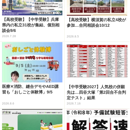
【高校受験】【中学受験】兵庫
【高校受験】横須賀の私立4校が
県内の私立31校が集結、個別相
参加…合同相談会10/12
談会9/6
2026.7.28
2026.8.5
医療✕消防、縫合デモやAED講
【中学受験2027】人気校の併願
習も「おしごと体験博」9/5
先は…四谷大塚「第2回合不合判
定テスト」結果
2026.8.6
2026.7.16