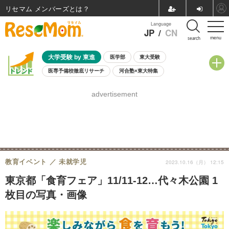
リセマム メンバーズ
Language
JP
/
CN
menu
search
大学受験 by 東進
医学部
東大受験
医専予備校徹底リサーチ
河合塾×東大特集
親子で考える大学選び
高校受験
中学受験
小学校受験
advertisement
共通テスト
夏休み
8月開催学校説明会・相談会
8月開催イベント・WS
全国公立高校 過去問
人気記事
自由研究教材（小学生向け）
自由研究教材（中学生向け）
ランキング
教育イベント
未就学児
2023.10.16（月） 12:15
東京都「食育フェア」11/11-12…代々木公園 1
枚目の写真・画像