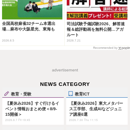
全国高校麻雀32チーム本選出
司法試験予備試験2026、解答速
場…麻布や大阪星光、東海も
報＆総評動画を無料公開…アガ
ルート
2026.8.5
2026.7.21
Recommended by
advertisement
NEWS CATEGORY
教育・受験
教育ICT
【夏休み2026】すぐ行けるイ
【夏休み2026】東大メタバー
ベント情報おまとめ便＜8/9-
ス工学部、生成AIなどジュニ
15開催＞
ア講座6選
2026.8.7 Fri 19:45
2026.7.30 Thu 11:15