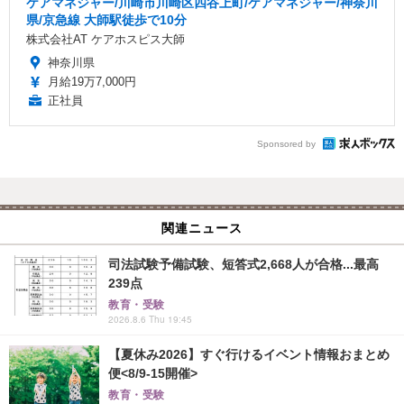
ケアマネジャー/川崎市川崎区四谷上町/ケアマネジャー/神奈川
県/京急線 大師駅徒歩で10分
株式会社AT ケアホスピス大師
神奈川県
月給19万7,000円
正社員
Sponsored by
関連ニュース
司法試験予備試験、短答式2,668人が合格...最高
239点
教育・受験
2026.8.6 Thu 19:45
【夏休み2026】すぐ行けるイベント情報おまとめ
便<8/9-15開催>
教育・受験