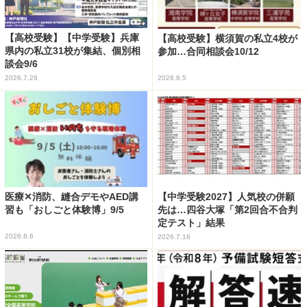
【高校受験】【中学受験】兵庫
【高校受験】横須賀の私立4校が
県内の私立31校が集結、個別相
参加…合同相談会10/12
談会9/6
2026.7.28
2026.8.5
医療✕消防、縫合デモやAED講
【中学受験2027】人気校の併願
習も「おしごと体験博」9/5
先は…四谷大塚「第2回合不合判
定テスト」結果
2026.8.6
2026.7.16