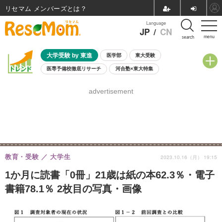
リセマム メンバーズ
Language
JP
/
CN
menu
search
大学受験 by 東進
医学部
東大受験
医専予備校徹底リサーチ
河合塾×東大特集
親子で考える大学選び
高校受験
中学受験
小学校受験
advertisement
共通テスト
夏休み
8月開催学校説明会・相談会
8月開催イベント・WS
全国公立高校 過去問
人気記事
自由研究教材（小学生向け）
自由研究教材（中学生向け）
ランキング
教育・受験
大学生
2023.10.16（月） 19:15
1か月に読書「0冊」21歳は紙の本62.3％・電子
書籍78.1％ 2枚目の写真・画像