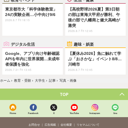
東京都市大「科学体験教室」
【高校野球2026夏】第3日朝
24の実験企画…小中向け9/6
の部は東海大甲府が勝利、午
後の部で八幡商と健大高崎が
2026.8.7 Fri 18:15
激突
2026.8.7 Fri 12:45
デジタル生活
趣味・娯楽
Google、アプリ向け年齢確認
【夏休み2026】魚に触れて学
APIを年内に世界展開…未成年
ぶ「おさかな」イベント8/8…
者保護を強化
川崎市
2026.7.31 Fri 13:45
2026.8.7 Fri 10:45
ホーム
›
教育・受験
›
大学生
›
記事
›
写真・画像
TOP
Home
Facebook
X
YouTube
Instagram
line
お問合せ
広告掲載
会社概要
リセマムについて