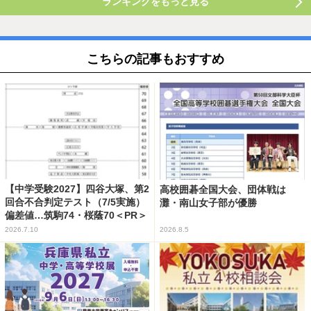
ランキングをもっと見る
こちらの記事もおすすめ
【中学受験2027】四谷大塚、第2
高校囲碁全国大会、団体戦は
回合不合判定テスト（7/5実施）
灘・南山女子部が優勝
偏差値…筑駒74・桜蔭70＜PR＞
2026.7.10
2026.8.5