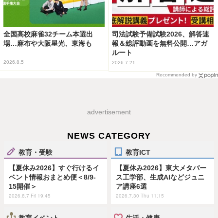
全国高校麻雀32チーム本選出
司法試験予備試験2026、解答速
場…麻布や大阪星光、東海も
報＆総評動画を無料公開…アガ
ルート
2026.8.5
2026.7.21
Recommended by
advertisement
NEWS CATEGORY
教育・受験
教育ICT
【夏休み2026】すぐ行けるイ
【夏休み2026】東大メタバー
ベント情報おまとめ便＜8/9-
ス工学部、生成AIなどジュニ
15開催＞
ア講座6選
2026.8.7 Fri 19:45
2026.7.30 Thu 11:15
教育イベント
生活・健康