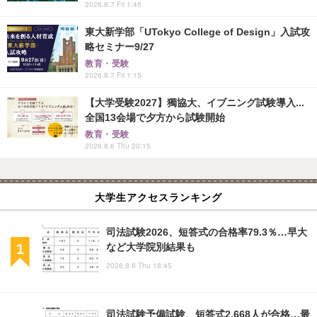
2026.8.7 Fri 1:45
東大新学部「UTokyo College of Design」入試攻
略セミナー9/27
教育・受験
2026.8.7 Fri 1:15
【大学受験2027】獨協大、イブニング試験導入...
全国13会場で夕方から試験開始
教育・受験
2026.8.6 Thu 20:15
大学生アクセスランキング
司法試験2026、短答式の合格率79.3％…早大
など大学院別結果も
2026.8.6 Thu 18:45
司法試験予備試験、短答式2,668人が合格…最