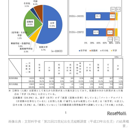
画像出典：文部科学省「第21回21世紀出生児縦断調査（平成13年出生児）の結果概
要」