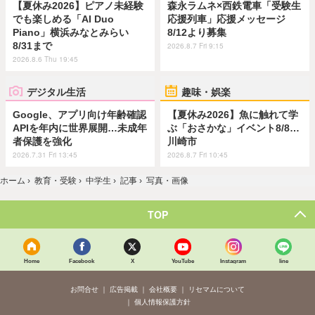
【夏休み2026】ピアノ未経験
森永ラムネ×西鉄電車「受験生
でも楽しめる「AI Duo
応援列車」応援メッセージ
Piano」横浜みなとみらい
8/12より募集
8/31まで
2026.8.7 Fri 9:15
2026.8.6 Thu 19:45
デジタル生活
趣味・娯楽
Google、アプリ向け年齢確認
【夏休み2026】魚に触れて学
APIを年内に世界展開…未成年
ぶ「おさかな」イベント8/8…
者保護を強化
川崎市
2026.7.31 Fri 13:45
2026.8.7 Fri 10:45
ホーム
›
教育・受験
›
中学生
›
記事
›
写真・画像
TOP
Home
Facebook
X
YouTube
Instagram
line
お問合せ
広告掲載
会社概要
リセマムについて
個人情報保護方針