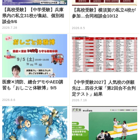
【高校受験】【中学受験】兵庫
【高校受験】横須賀の私立4校が
県内の私立31校が集結、個別相
参加…合同相談会10/12
談会9/6
2026.7.28
2026.8.5
医療✕消防、縫合デモやAED講
【中学受験2027】人気校の併願
習も「おしごと体験博」9/5
先は…四谷大塚「第2回合不合判
定テスト」結果
2026.8.6
2026.7.16