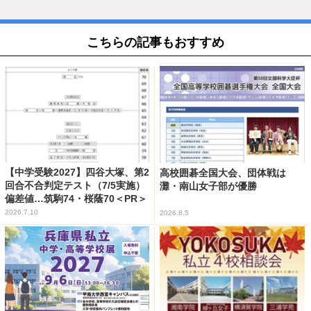
こちらの記事もおすすめ
【中学受験2027】四谷大塚、第2
高校囲碁全国大会、団体戦は
回合不合判定テスト（7/5実施）
灘・南山女子部が優勝
偏差値…筑駒74・桜蔭70＜PR＞
2026.7.10
2026.8.5