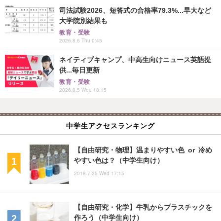
司法試験2026、短答式の合格率79.3%...早大など
大学院別結果も
教育・受験
2026.8.6 Thu 0:45
ネイティブキャンプ、中高生向けニュース英語提
供...毎日更新
教育・受験
2026.8.5 Wed 18:15
中学生アクセスランキング
【自由研究・物理】温まりやすい色 or 冷め
やすい色は？（中学生向け）
2018.7.25 Wed 17:15
【自由研究・化学】牛乳からプラスチックを
作ろう（中学生向け）