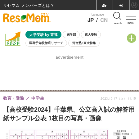
リセマム メンバーズ
Language
JP
/
CN
menu
search
大学受験 by 東進
医学部
東大受験
医専予備校徹底リサーチ
河合塾×東大特集
親子で考える大学選び
高校受験
中学受験
小学校受験
advertisement
共通テスト
夏休み
8月開催学校説明会・相談会
8月開催イベント・WS
全国公立高校 過去問
人気記事
自由研究教材（小学生向け）
自由研究教材（中学生向け）
ランキング
教育・受験
中学生
2023.10.17（火） 11:15
【高校受験2024】千葉県、公立高入試の解答用
紙サンプル公表 1枚目の写真・画像