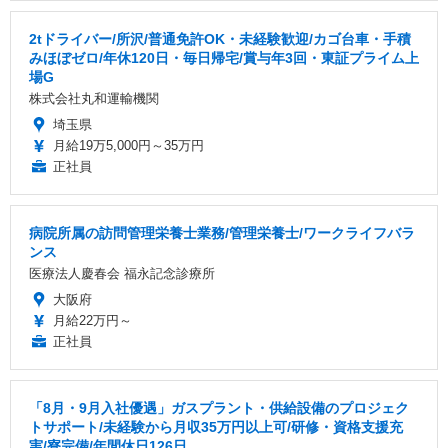
2tドライバー/所沢/普通免許OK・未経験歓迎/カゴ台車・手積
みほぼゼロ/年休120日・毎日帰宅/賞与年3回・東証プライム上
場G
株式会社丸和運輸機関
埼玉県
月給19万5,000円～35万円
正社員
病院所属の訪問管理栄養士業務/管理栄養士/ワークライフバラ
ンス
医療法人慶春会 福永記念診療所
大阪府
月給22万円～
正社員
「8月・9月入社優遇」ガスプラント・供給設備のプロジェク
トサポート/未経験から月収35万円以上可/研修・資格支援充
実/寮完備/年間休日126日